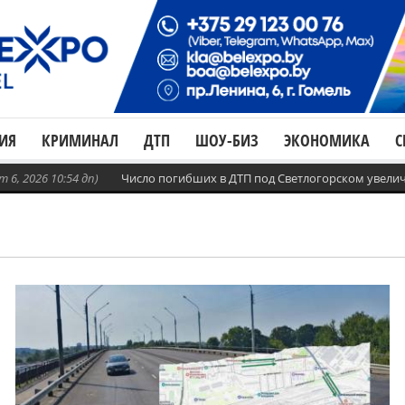
ИЯ
КРИМИНАЛ
ДТП
ШОУ-БИЗ
ЭКОНОМИКА
С
Число погибших в ДТП под Светлогорском увеличилось до четыре