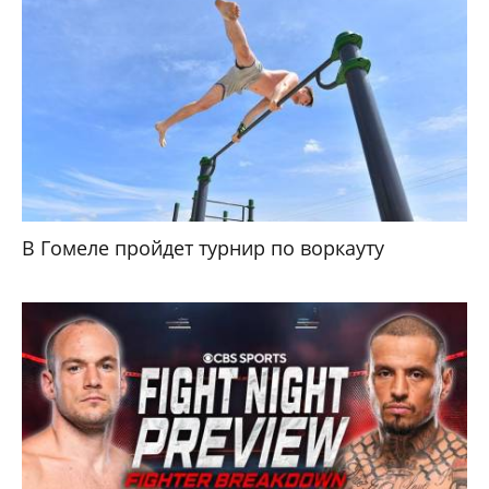
В Гомеле пройдет турнир по воркауту