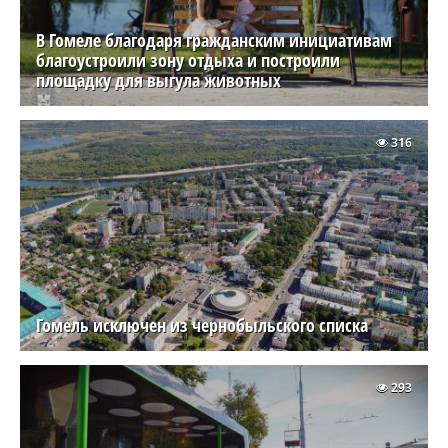
В Гомеле благодаря гражданским инициативам
благоустроили зону отдыха и построили
площадку для выгула животных
316
Гомель исключен из чернобыльского списка
293