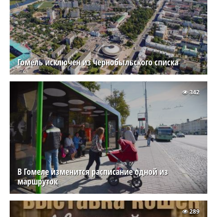
Гомель исключен из чернобыльского списка
342
В Гомеле изменится расписание одной из
маршруток
289