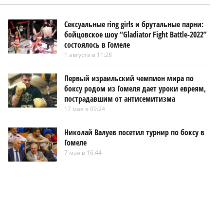
Сексуальные ring girls и брутальные парни:
бойцовское шоу “Gladiator Fight Battle-2022”
состоялось в Гомеле
1 августа в 11:28
Первый израильский чемпион мира по
боксу родом из Гомеля дает уроки евреям,
пострадавшим от антисемитизма
17 мая в 09:24
Николай Валуев посетил турнир по боксу в
Гомеле
7 мая в 16:44