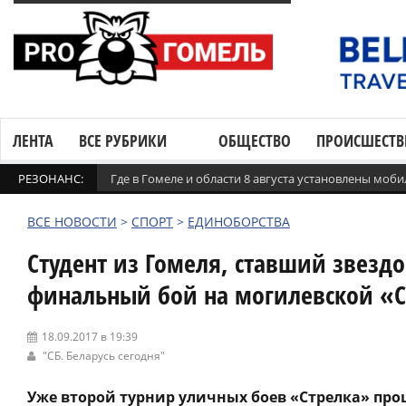
ЛЕНТА
ВСЕ РУБРИКИ
ОБЩЕСТВО
ПРОИСШЕСТВ
РЕЗОНАНС:
Где в Гомеле и области 8 августа установлены мо
ВСЕ НОВОСТИ
>
СПОРТ
>
ЕДИНОБОРСТВА
Студент из Гомеля, ставший звезд
финальный бой на могилевской «С
18.09.2017 в 19:39
"СБ. Беларусь сегодня"
Уже второй турнир уличных боев «Стрелка» пр