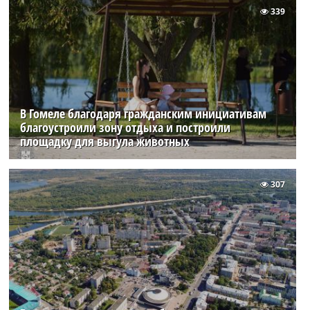
339
В Гомеле благодаря гражданским инициативам
благоустроили зону отдыха и построили
площадку для выгула животных
307