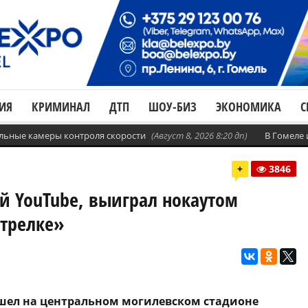
ИЯ
КРИМИНАЛ
ДТП
ШОУ-БИЗ
ЭКОНОМИКА
С
бильные камеры контроля скорости
(Август 8, 2026 8:20 дп)
В Гомеле
+
3846
ой YouTube, выиграл нокаутом
трелке»
ошел на центральном могилевском стадионе