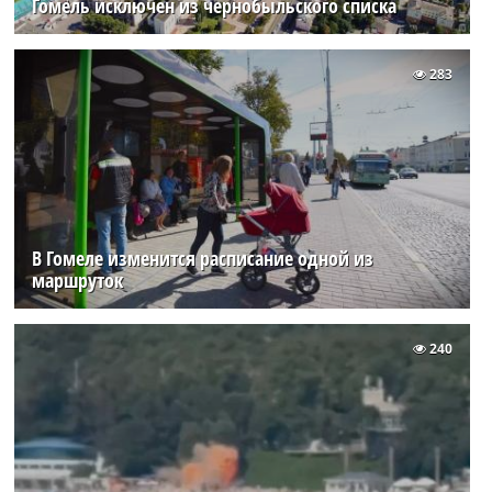
Гомель исключен из чернобыльского списка
283
В Гомеле изменится расписание одной из
маршруток
240