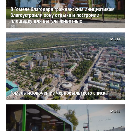
В Гомеле благодаря гражданским инициативам
благоустроили зону отдыха и построили
площадку для выгула животных
314
Гомель исключен из чернобыльского списка
293