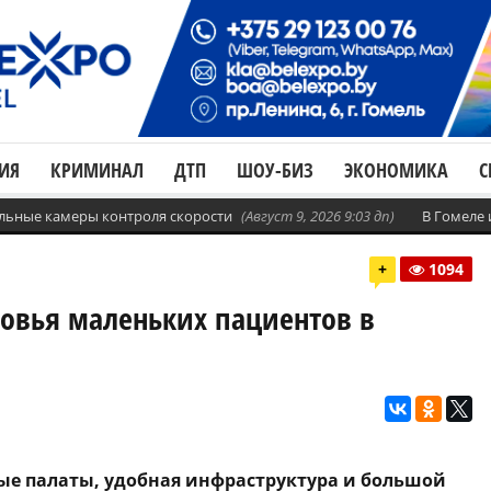
ИЯ
КРИМИНАЛ
ДТП
ШОУ-БИЗ
ЭКОНОМИКА
С
бильные камеры контроля скорости
(Август 9, 2026 9:03 дп)
В Гомеле
+
1094
овья маленьких пациентов в
е палаты, удобная инфраструктура и большой