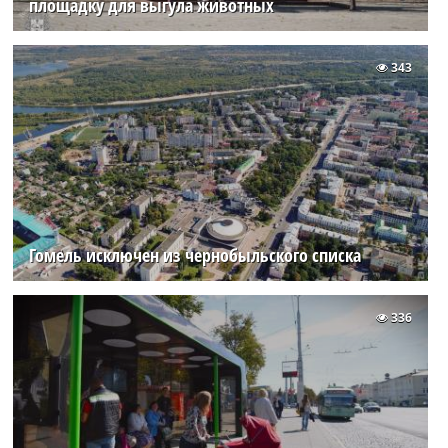
площадку для выгула животных
343
Гомель исключен из чернобыльского списка
336