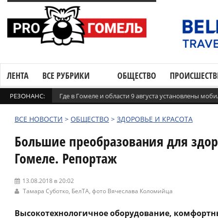
ЛЕНТА
ВСЕ РУБРИКИ
ОБЩЕСТВО
ПРОИСШЕСТВ
РЕЗОНАНС:
Где в Гомеле и области 9 августа установлены мо
ВСЕ НОВОСТИ
>
ОБЩЕСТВО
>
ЗДОРОВЬЕ И КРАСОТА
Большие преобразования для здор
Гомеле. Репортаж
13.08.2018 в 20:02
Тамара Суботко,
БелТА
, фото Вячеслава Коломийца
Высокотехнологичное оборудование, комфортны