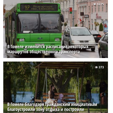
1275
В Гомеле изменится расписание некоторых
маршрутов общественного транспорта
373
В Гомеле благодаря гражданским инициативам
благоустроили зону отдыха и построили