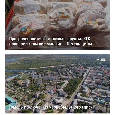
Просроченное мясо и гнилые фрукты. КГК
проверил сельские магазины Гомельщины
258
Гомель исключен из чернобыльского списка