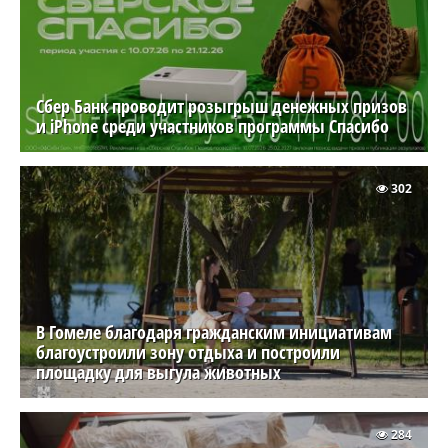
Сбер Банк проводит розыгрыш денежных призов
и iPhone среди участников программы Спасибо
302
В Гомеле благодаря гражданским инициативам
благоустроили зону отдыха и построили
площадку для выгула животных
284