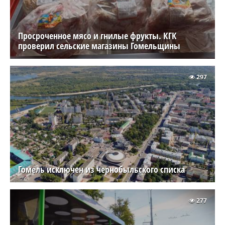
Просроченное мясо и гнилые фрукты. КГК
проверил сельские магазины Гомельщины
297
Гомель исключен из чернобыльского списка
277