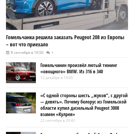
Гомельчанка решила заказать Peugeot 208 из Европы
– вот что приехало
8 сентября в 10:50
+
Гомельчанин произвёл лютый тюнинг
«овощного» BMW. Из 316 в 340
12 декабря в 19:05
«С одной стороны шесть „жуков“, с другой
— девять». Почему белорус из Гомельской
области купил дизельный Peugeot 3008
взамен «Кулрея»
22 сентября в 20:43