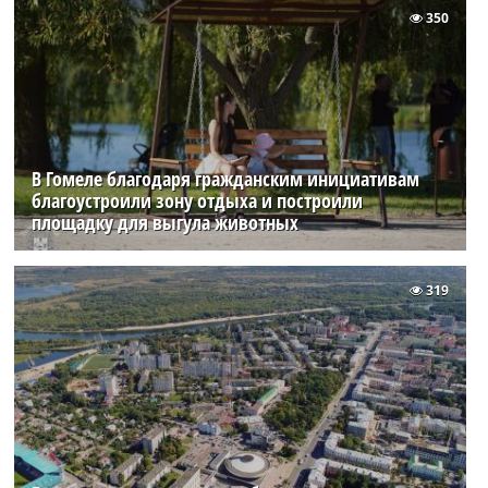
350
В Гомеле благодаря гражданским инициативам
благоустроили зону отдыха и построили
площадку для выгула животных
319