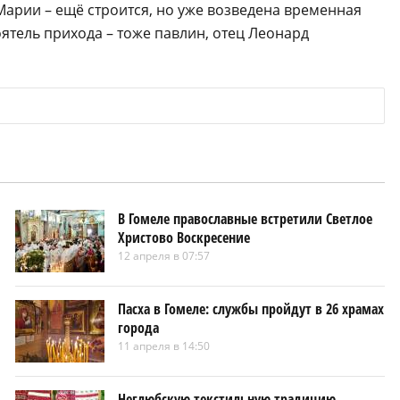
арии – ещё строится, но уже возведена временная
оятель прихода – тоже павлин, отец Леонард
В Гомеле православные встретили Светлое
Христово Воскресение
12 апреля в 07:57
Пасха в Гомеле: службы пройдут в 26 храмах
города
11 апреля в 14:50
Неглюбскую текстильную традицию