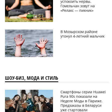
успокоить нервы.
Гомельчан зовут на
«Релакс — пикник»
В Мозырском районе
утонул 4-летний мальчик
ШОУ-БИЗ, МОДА И СТИЛЬ
Смартфоны серии Huawei
Pura 90s показали на
Неделе Моды в Париже.
Предзаказы в Беларуси
уже стартовали