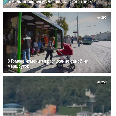
Гомель исключен из чернобыльского списка
295
В Гомеле изменится расписание одной из
маршруток
253