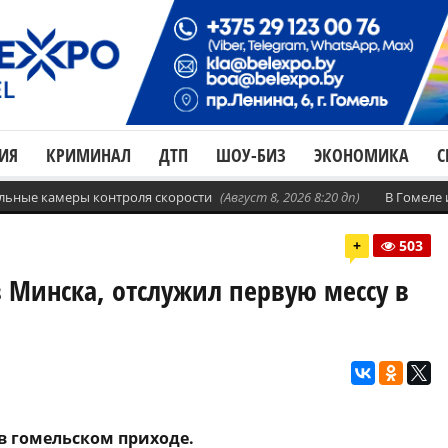
ИЯ
КРИМИНАЛ
ДТП
ШОУ-БИЗ
ЭКОНОМИКА
С
бильные камеры контроля скорости
(Август 8, 2026 8:20 дп)
В Гомеле
+
503
 Минска, отслужил первую мессу в
в гомельском приходе.