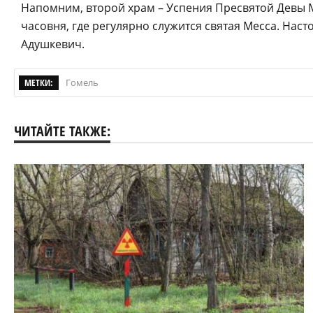
Напомним, второй храм – Успения Пресвятой Девы М
часовня, где регулярно служится святая Месса. Наст
Адушкевич.
МЕТКИ:
Гомель
ЧИТАЙТЕ ТАКЖЕ: