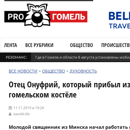
ЛЕНТА
ВСЕ РУБРИКИ
ОБЩЕСТВО
ПРОИСШЕСТВ
РЕЗОНАНС:
Где в Гомеле и области 8 августа установлены мо
ВСЕ НОВОСТИ
>
ОБЩЕСТВО
>
ДУХОВНОСТЬ
Отец Онуфрий, который прибыл из
гомельском костёле
11.11.2019 в 19:26
katolik.life
Молодой священник из Минска начал работать 