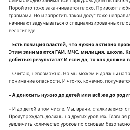
Сейчас модно заниматься паркуром. Дети пытаются д
Порой это тоже заканчивается плохо. Привозят лю
травмами. Но и запретить такой досуг тоже неправи
начинают задумываться о специализированных площа
велосипеде.
– Есть позиция властей, что нужно активно пр
Этим занимаются ГАИ, МЧС, милиция, школа. Ка
добиться результата? И если да, то как должн
– Считаю, невозможно. Но мы можем и должны направ
понимание опасности. И что-то, конечно, получается
– А доносить нужно до детей или всё же до роди
– И до детей в том числе. Мы, врачи, сталкиваемся с
Предупреждать должны на других уровнях. Главная р
увеличить количество уроков по основам безопаснос