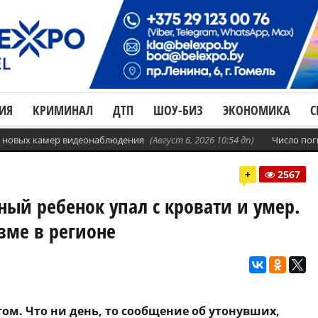
ИЯ
КРИМИНАЛ
ДТП
ШОУ-БИЗ
ЭКОНОМИКА
С
с. новых камер видеонаблюдения
(Август 6, 2026 10:54 дп)
Число пог
+
2567
ный ребенок упал с кровати и умер.
зме в регионе
ом. Что ни день, то сообщение об утонувших,