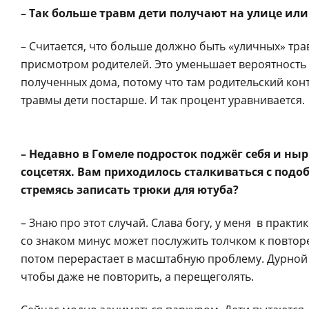
– Так больше травм дети получают на улице ил
– Считается, что больше должно быть «уличных» тра
присмотром родителей. Это уменьшает вероятность 
полученных дома, потому что там родительский кон
травмы дети постарше. И так процент уравнивается.
– Недавно в Гомеле подросток поджёг себя и ны
соцсетях. Вам приходилось сталкиваться с под
стремясь записать трюки для ютуба?
– Знаю про этот случай. Слава богу, у меня в практ
со знаком минус может послужить толчком к повторе
потом перерастает в масштабную проблему. Дурной 
чтобы даже не повторить, а перещеголять.