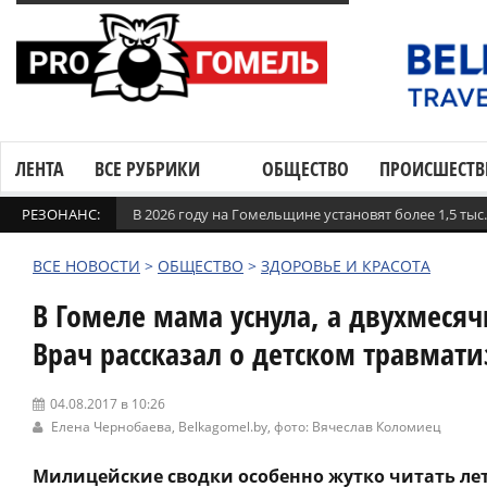
ЛЕНТА
ВСЕ РУБРИКИ
ОБЩЕСТВО
ПРОИСШЕСТВ
РЕЗОНАНС:
В 2026 году на Гомельщине установят более 1,5 ты
ВСЕ НОВОСТИ
>
ОБЩЕСТВО
>
ЗДОРОВЬЕ И КРАСОТА
В Гомеле мама уснула, а двухмесяч
Врач рассказал о детском травмати
04.08.2017 в 10:26
Елена Чернобаева,
Belkagomel.by
, фото: Вячеслав Коломиец
Милицейские сводки особенно жутко читать лет