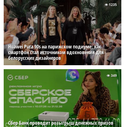
1235
Huawei Pura 90s на парижском подиуме: как
смартфон стал источником вдохновения для
белорусских дизайнеров
349
Сбер Банк проводит розыгрыш денежных призов