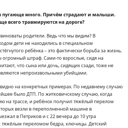
дни пугающе много. Причём страдают и малыши.
аще всего травмируются на дороге?
, виноваты родители. Ведь что мы видим? В
одом дети не находились в специальном
стёгнутого ребёнка – это фактически борьба за жизнь.
ы огромный штраф. Сами-то взрослые, сидя на
итают, что сына или дочь, сидящих сзади, тоже не
, являются непроизвольными убийцами.
о видно на конкретных примерах. По недавнему случаю
ейшее было ДТП. По житковичскому случаю, когда
ию на трассе, и ребёнок получил тяжёлый перелом
 которых везли в переполненной машине в
езжал в Петриков и с 22 вечера до 10 утра
 с тяжёлым переломом бедра, ключицы. Детский