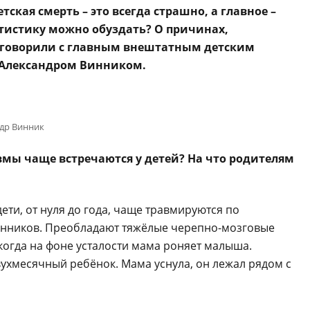
ская смерть – это всегда страшно, а главное –
тистику можно обуздать? О причинах,
оговорили с главным внештатным детским
 Александром Винником.
др Винник
вмы чаще встречаются у детей? На что родителям
ети, от нуля до года, чаще травмируются по
енников. Преобладают тяжёлые черепно-мозговые
когда на фоне усталости мама роняет малыша.
ухмесячный ребёнок. Мама уснула, он лежал рядом с