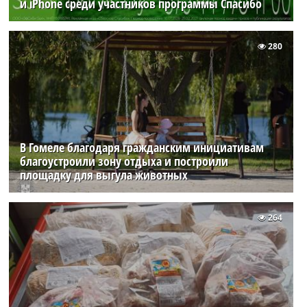
и iPhone среди участников программы Спасибо
280
В Гомеле благодаря гражданским инициативам
благоустроили зону отдыха и построили
площадку для выгула животных
264