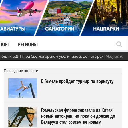
ПОРТ
РЕГИОНЫ
ибших в ДТП под Светлогорском увеличилось до четырех
(Август 6, 20
Последние новости
В Гомеле пройдет турнир по воркауту
Гомельская фирма заказала из Китая
новый автокран, но пока он доехал до
Беларуси стал совсем не новым