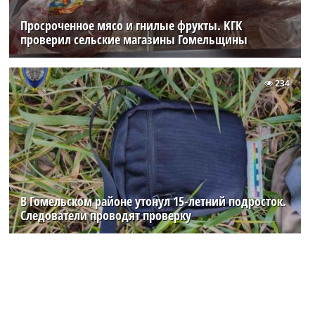
Просроченное мясо и гнилые фрукты. КГК
проверил сельские магазины Гомельщины
234
В Гомельском районе утонул 15-летний подросток.
Следователи проводят проверку