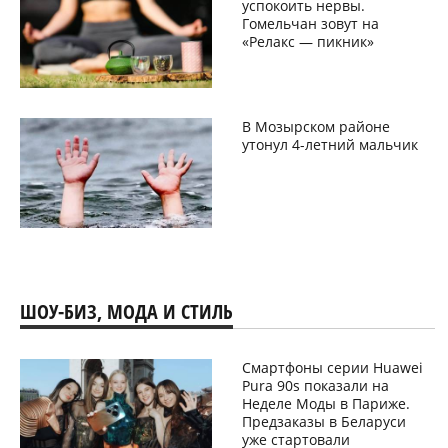
успокоить нервы.
Гомельчан зовут на
«Релакс — пикник»
В Мозырском районе
утонул 4-летний мальчик
ШОУ-БИЗ, МОДА И СТИЛЬ
Смартфоны серии Huawei
Pura 90s показали на
Неделе Моды в Париже.
Предзаказы в Беларуси
уже стартовали