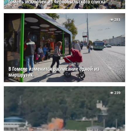
Гомель исключен из чернобыльского списка
281
В Гомеле изменится расписание одной из
маршруток
239