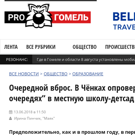
ЛЕНТА
ВСЕ РУБРИКИ
ОБЩЕСТВО
ПРОИСШЕСТВ
РЕЗОНАНС:
Где в Гомеле и области 8 августа установлены мо
ВСЕ НОВОСТИ
>
ОБЩЕСТВО
>
ОБРАЗОВАНИЕ
Очередной вброс. В Чёнках опров
очередях” в местную школу-детсад
13.06.2018 в 11:50
Ирина Пинчик,
"Маяк"
Предположительно, как и в прошлом году, в пер