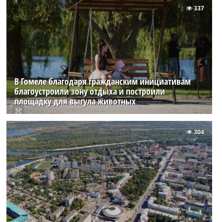
337
В Гомеле благодаря гражданским инициативам
благоустроили зону отдыха и построили
площадку для выгула животных
304