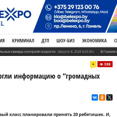
ИЯ
КРИМИНАЛ
ДТП
ШОУ-БИЗ
ЭКОНОМИКА
С
бильные камеры контроля скорости
(Август 8, 2026 8:20 дп)
В Гомеле
+
598
ергли информацию о “громадных
вый класс планировали принять 20 ребятишек. И,