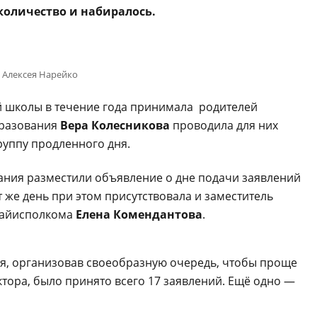
количество и набиралось.
 Алексея Нарейко
й школы в течение года принимала родителей
бразования
Вера Колесникова
проводила для них
руппу продленного дня.
ания разместили объявление о дне подачи заявлений
от же день при этом присутствовала и заместитель
 райисполкома
Елена Комендантова
.
дня, организовав своеобразную очередь, чтобы проще
ктора, было принято всего 17 заявлений. Ещё одно —