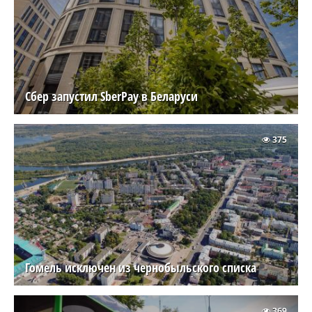
Сбер запустил SberPay в Беларуси
375
Гомель исключен из чернобыльского списка
369