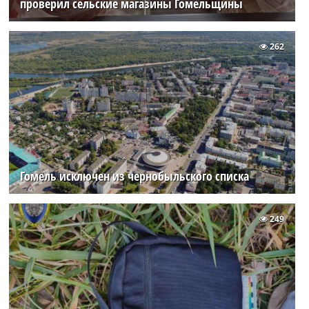
проверил сельские магазины Гомельщины
262
Гомель исключен из чернобыльского списка
249