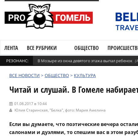
ЛЕНТА
ВСЕ РУБРИКИ
ОБЩЕСТВО
ПРОИСШЕСТВ
РЕЗОНАНС:
В Мозыре из окна девятого этажа выпал ребенок
(
ВСЕ НОВОСТИ
>
ОБЩЕСТВО
>
КУЛЬТУРА
Читай и слушай. В Гомеле набирае
01.08.2017 в 10:44
Юлия Старинская,
"Белка"
, фото: Мария Амелина
Если вы думаете, что поэтические вечера остал
салонами и дуэлями, то спешим вас в этом раз