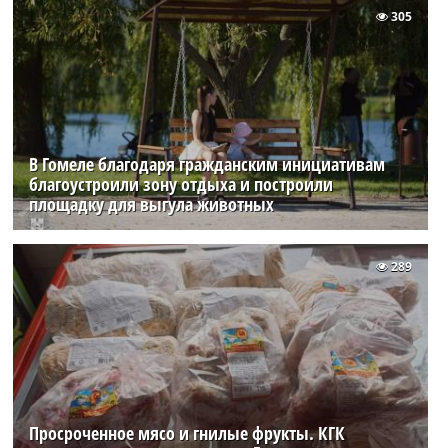
305
В Гомеле благодаря гражданским инициативам
благоустроили зону отдыха и построили
площадку для выгула животных
289
Просроченное мясо и гнилые фрукты. КГК