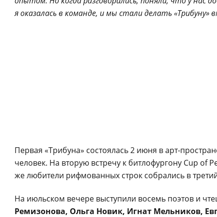
опытом. Но когда разговорились, поняли, что у нас д
я оказалась в команде, и мы стали делать «Трибуну» 
Первая «Трибуна» состоялась 2 июня в арт-простран
человек. На вторую встречу к битлофургону Cup of P
же любители рифмованных строк собрались в третий 
На июльском вечере выступили восемь поэтов и чте
Ремизонова, Ольга Новик, Игнат Мельников, Ев