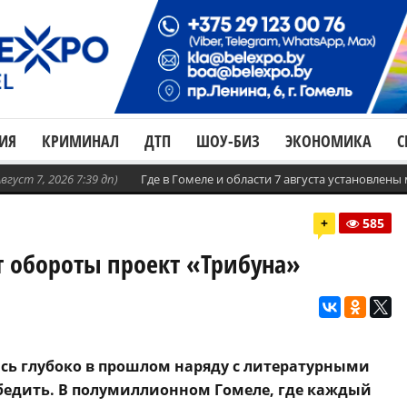
ИЯ
КРИМИНАЛ
ДТП
ШОУ-БИЗ
ЭКОНОМИКА
С
Август 7, 2026 7:39 дп)
Где в Гомеле и области 7 августа установлен
+
585
т обороты проект «Трибуна»
ись глубоко в прошлом наряду с литературными
убедить. В полумиллионном Гомеле, где каждый