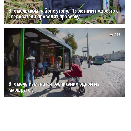
В Гомельском районе утонул 15-летний подросток.
Следователи проводят проверку
216
В Гомеле изменится расписание одной из
маршруток