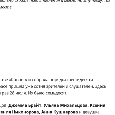
овольно схожие представления и мысли на эту тему. Так
вместе.
стве «Ковчег» и собрала порядка шестидесяти
eace пришла уже сотня зрителей и слушателей. Здесь
раз 28 июля. Их было семьдесят.
цов:
Джемма Брайт, Ульяна Михальцова, Ксения
гения Никонорова, Анна Кушнерова
и девушка,