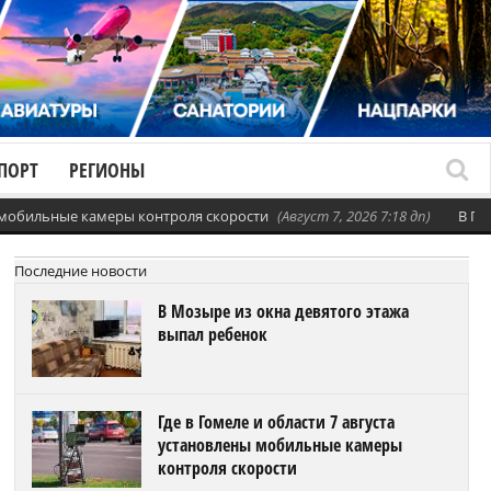
ПОРТ
РЕГИОНЫ
ы мобильные камеры контроля скорости
(Август 7, 2026 7:18 дп)
В Го
Последние новости
В Мозыре из окна девятого этажа
выпал ребенок
Где в Гомеле и области 7 августа
установлены мобильные камеры
контроля скорости