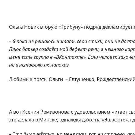
Ольга Новик вторую «Трибуну» подряд декламирует 
– Я пока не решаюсь читать свои стихи, они не дост
Плюс барьер создаёт мой дефект речи, я немного кар
меня есть группа в «ВКонтакте». Если человек захоче
не выставляю их напоказ.
Любимые поэты Ольги – Евтушенко, Рождественский,
А вот Ксения Ремизонова с удовольствием читает сво
это делала в Минске, однажды даже на «Эшафоте», г
– Это было жёстко, но меня там, как ни странно, п