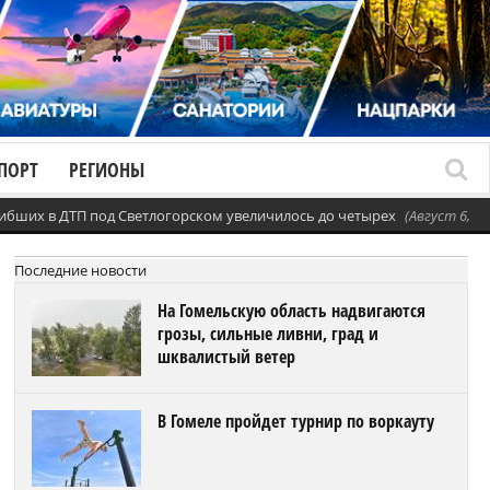
ПОРТ
РЕГИОНЫ
ибших в ДТП под Светлогорском увеличилось до четырех
(Август 6, 20
Последние новости
На Гомельскую область надвигаются
грозы, сильные ливни, град и
шквалистый ветер
В Гомеле пройдет турнир по воркауту