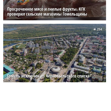
Просроченное мясо и гнилые фрукты. КГК
проверил сельские магазины Гомельщины
254
Гомель исключен из чернобыльского списка