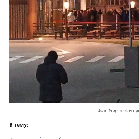
Фото Progomel.by пр
В тему: