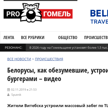
ЛЕНТА
ВСЕ РУБРИКИ
ОБЩЕСТВО
ПРОИСШЕСТВ
РЕЗОНАНС:
В 2026 году на Гомельщине установят более 1,5 ты
ВСЕ НОВОСТИ
>
ПРОИСШЕСТВИЯ
Белорусы, как обезумевшие, устро
бургерами – видео
02.11.2019 в 21:53
Sputnik
Жители Витебска устроили массовый забег по ТЦ