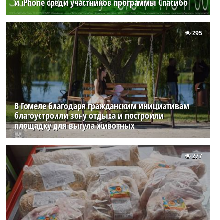
и iPhone среди участников программы Спасибо
295
В Гомеле благодаря гражданским инициативам
благоустроили зону отдыха и построили
площадку для выгула животных
277