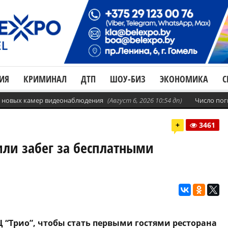
ИЯ
КРИМИНАЛ
ДТП
ШОУ-БИЗ
ЭКОНОМИКА
С
с. новых камер видеонаблюдения
(Август 6, 2026 10:54 дп)
Число пог
+
3461
или забег за бесплатными
 “Трио”, чтобы стать первыми гостями ресторана