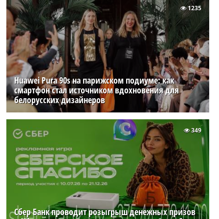
1235
Huawei Pura 90s на парижском подиуме: как
смартфон стал источником вдохновения для
белорусских дизайнеров
349
Сбер Банк проводит розыгрыш денежных призов