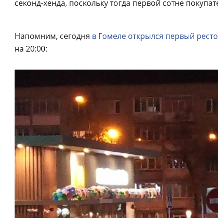
секонд-хенда, поскольку тогда первой сотне покупа
Напомним, сегодня
в Гомеле открылся первый рест
на 20:00: