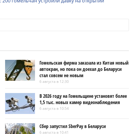
200 гомельчан устроили давку на открытии
Гомельская фирма заказала из Китая новый
автокран, но пока он доехал до Беларуси
стал совсем не новым
6 августа в 12:30
В 2026 году на Гомельщине установят более
1,5 тыс. новых камер видеонаблюдения
6 августа в 10:54
Сбер запустил SberPay в Беларуси
6 августа в 10:41