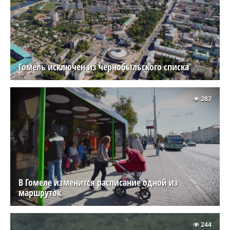
Гомель исключен из чернобыльского списка
287
В Гомеле изменится расписание одной из
маршруток
244