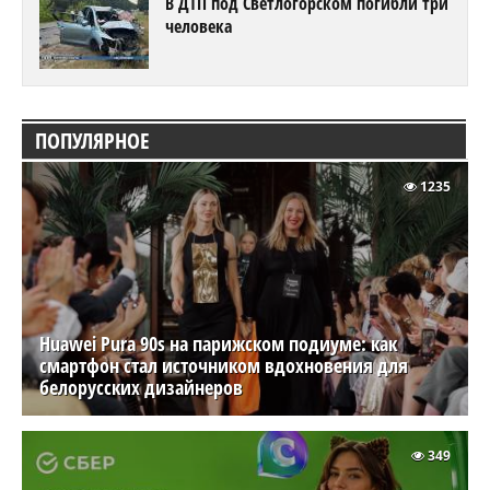
В ДТП под Светлогорском погибли три
человека
ПОПУЛЯРНОЕ
1235
Huawei Pura 90s на парижском подиуме: как
смартфон стал источником вдохновения для
белорусских дизайнеров
349