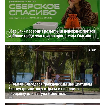
Сбер Банк проводит розыгрыш денежных призов
и iPhone среди участников программы Спасибо
281
В Гомеле благодаря гражданским инициативам
благоустроили зону отдыха и построили
площадку для выгула животных