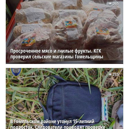
265
Просроченное мясо и гнилые фрукты. КГК
проверил сельские магазины Гомельщины
235
В Гомельском районе утонул 15-летний
подросток. Следователи проводят проверку