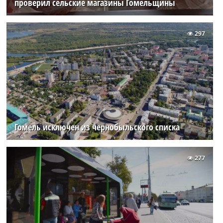
проверил сельские магазины Гомельщины
297
Гомель исключен из чернобыльского списка
277