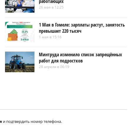
работающих
26 мая в 12:25
1 Мая в Гомеле: зарплаты растут, занятость
превышает 220 тысяч
1 мая в 15:16
Минтруда изменило список запрещённых
работ для подростков
28 апреля в 06:19
я
и подтвердить номер телефона.