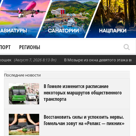
ПОРТ
РЕГИОНЫ
 кошек
(Август 7, 2026 8:13 дп)
В Мозыре из окна девятого этажа вы
Последние новости
В Гомеле изменится расписание
некоторых маршрутов общественного
транспорта
Восстановить силы и успокоить нервы.
Гомельчан зовут на «Релакс — пикник»