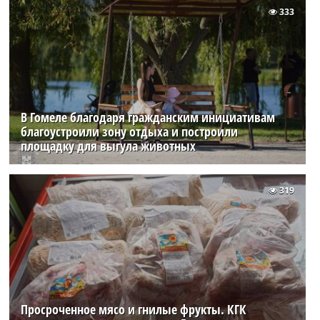
333
В Гомеле благодаря гражданским инициативам
благоустроили зону отдыха и построили
площадку для выгула животных
319
Просроченное мясо и гнилые фрукты. КГК