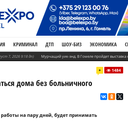
ИЯ
КРИМИНАЛ
ДТП
ШОУ-БИЗ
ЭКОНОМИКА
С
густ 7, 2026 9:18 дп)
Мурчащий уик-энд. В Гомеле пройдет выставка
+
1484
аться дома без больничного
 работы на пару дней, будет принимать