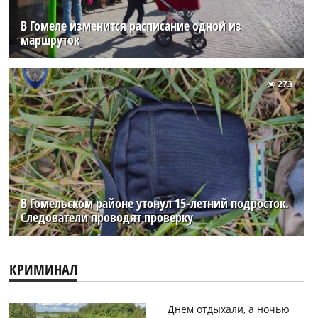
В Гомеле изменится расписание одной из
маршруток
273
В Гомельском районе утонул 15-летний подросток.
Следователи проводят проверку
КРИМИНАЛ
Днем отдыхали, а ночью