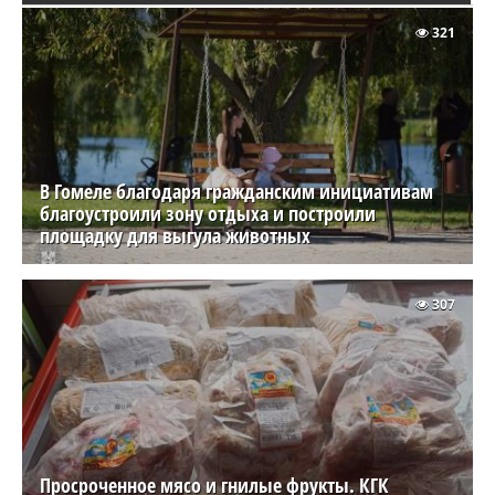
321
В Гомеле благодаря гражданским инициативам
благоустроили зону отдыха и построили
площадку для выгула животных
307
Просроченное мясо и гнилые фрукты. КГК