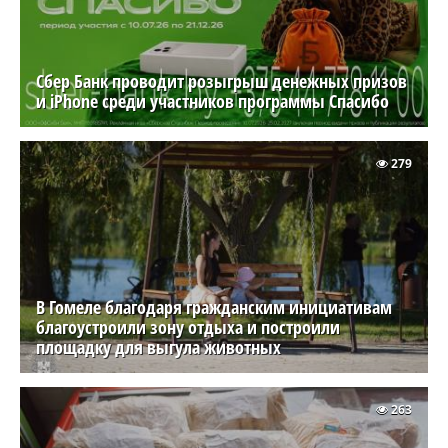
Сбер Банк проводит розыгрыш денежных призов
и iPhone среди участников программы Спасибо
279
В Гомеле благодаря гражданским инициативам
благоустроили зону отдыха и построили
площадку для выгула животных
263