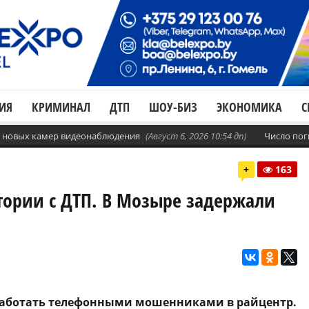
ИЯ
КРИМИНАЛ
ДТП
ШОУ-БИЗ
ЭКОНОМИКА
С
с. новых камер видеонаблюдения
(Август 6, 2026 10:54 дп)
Число пог
+
163
стории с ДТП. В Мозыре задержали
оработать телефонными мошенниками в райцентр.