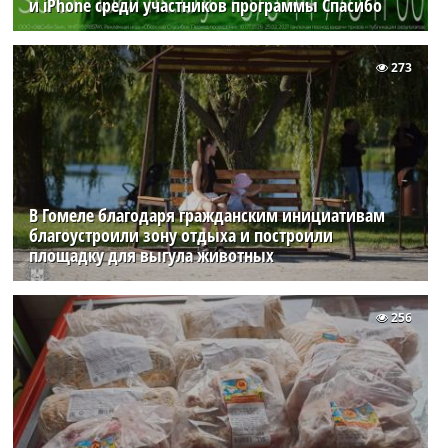
и iPhone среди участников программы Спасибо
273
В Гомеле благодаря гражданским инициативам
благоустроили зону отдыха и построили
площадку для выгула животных
256