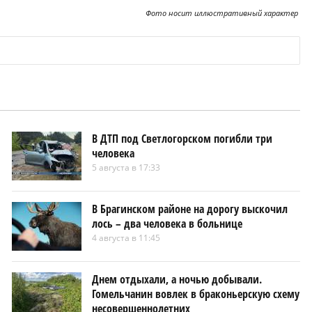
Фото носит иллюстративный характер
В ДТП под Светлогорском погибли три
человека
5 августа в 17:33
В Брагинском районе на дорогу выскочил
лось – два человека в больнице
4 августа в 11:45
Днем отдыхали, а ночью добывали.
Гомельчанин вовлек в браконьерскую схему
несовершеннолетних