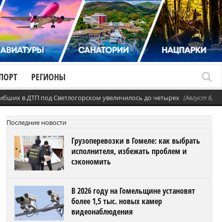
ПОРТ
РЕГИОНЫ
ибших в ДТП под Светлогорском увеличилось до четырех
(Август 6, 20
Последние новости
Грузоперевозки в Гомеле: как выбрать
исполнителя, избежать проблем и
сэкономить
В 2026 году на Гомельщине установят
более 1,5 тыс. новых камер
видеонаблюдения