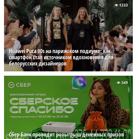
1233
Huawei Pura 90s на парижском подиуме: как
смартфон стал источником вдохновения для
белорусских дизайнеров
349
Сбер Банк проводит розыгрыш денежных призов