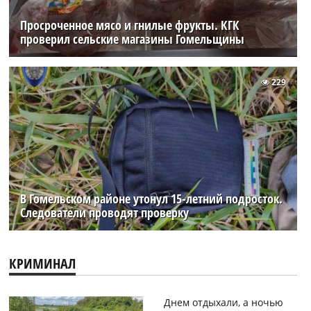
Просроченное мясо и гнилые фрукты. КГК
проверил сельские магазины Гомельщины
229
В Гомельском районе утонул 15-летний подросток.
Следователи проводят проверку
КРИМИНАЛ
Днем отдыхали, а ночью