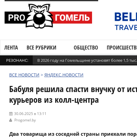
ЛЕНТА
ВСЕ РУБРИКИ
ОБЩЕСТВО
ПРОИСШЕСТВ
РЕЗОНАНС:
В 2026 году на Гомельщине установят более 1,5 ты
ВСЕ НОВОСТИ
>
ЯНДЕКС.НОВОСТИ
Бабуля решила спасти внучку от и
курьеров из колл-центра
30.06.2025 в 13:11
Progomel.by
Два товарища из соседней страны приехали п