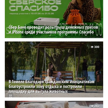
Сбер Банк проводит розыгрыш денежных призов
и iPhone среди участников программы Спасибо
300
В Гомеле благодаря гражданским инициативам
благоустроили зону отдыха и построили
площадку для выгула животных
282