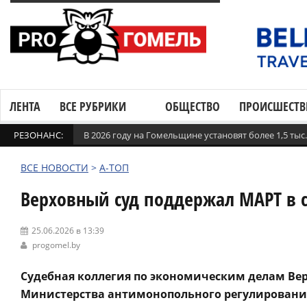
ЛЕНТА
ВСЕ РУБРИКИ
ОБЩЕСТВО
ПРОИСШЕСТВ
РЕЗОНАНС:
В 2026 году на Гомельщине установят более 1,5 ты
ВСЕ НОВОСТИ
>
А-ТОП
Верховный суд поддержал МАРТ в с
25.06.2026 в 13:39
progomel.by
Судебная коллегия по экономическим делам Ве
Министерства антимонопольного регулирования 