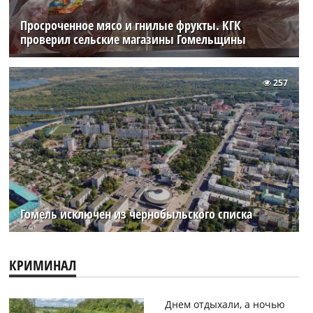
Просроченное мясо и гнилые фрукты. КГК
проверил сельские магазины Гомельщины
257
Гомель исключен из чернобыльского списка
КРИМИНАЛ
Днем отдыхали, а ночью