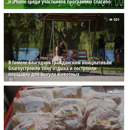
и iPhone среди участников программы Спасибо
301
В Гомеле благодаря гражданским инициативам
благоустроили зону отдыха и построили
площадку для выгула животных
283