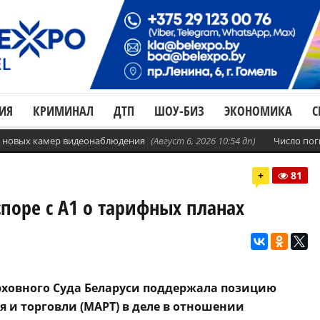
ИЯ
КРИМИНАЛ
ДТП
ШОУ-БИЗ
ЭКОНОМИКА
С
с. новых камер видеонаблюдения
(Август 6, 2026 10:54 дп)
Число пог
+
81
поре с А1 о тарифных планах
рховного Суда Беларуси поддержала позицию
и торговли (МАРТ) в деле в отношении