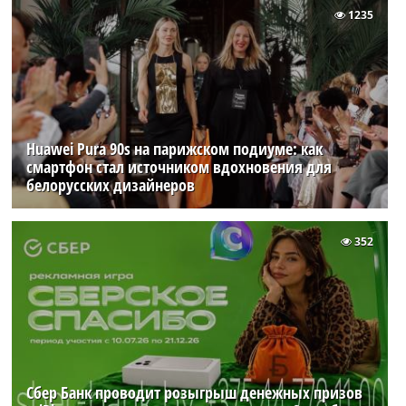
1235
Huawei Pura 90s на парижском подиуме: как
смартфон стал источником вдохновения для
белорусских дизайнеров
352
Сбер Банк проводит розыгрыш денежных призов