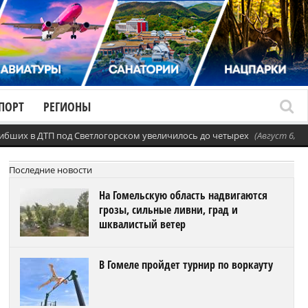
ПОРТ
РЕГИОНЫ
ибших в ДТП под Светлогорском увеличилось до четырех
(Август 6, 20
Последние новости
На Гомельскую область надвигаются
грозы, сильные ливни, град и
шквалистый ветер
В Гомеле пройдет турнир по воркауту