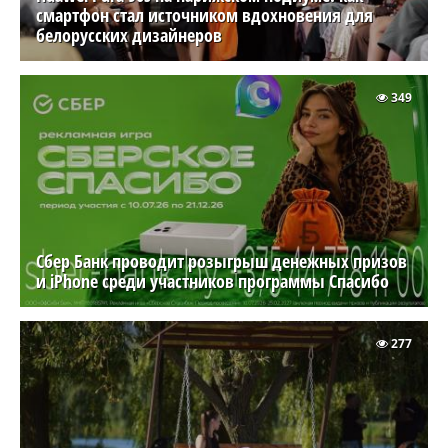
смартфон стал источником вдохновения для
белорусских дизайнеров
349
Сбер Банк проводит розыгрыш денежных призов
и iPhone среди участников программы Спасибо
277