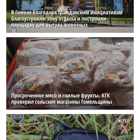
В Гомеле благодаря гражданским инициативам
благоустроили зону отдыха и построили
площадку для выгула животных
259
Просроченное мясо и гнилые фрукты. КГК
проверил сельские магазины Гомельщины
232