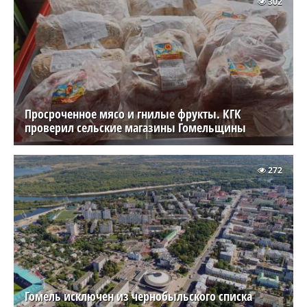
302
Просроченное мясо и гнилые фрукты. КГК
проверил сельские магазины Гомельщины
272
Гомель исключен из чернобыльского списка