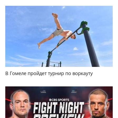
В Гомеле пройдет турнир по воркауту