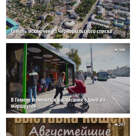
Гомель исключен из чернобыльского списка
348
В Гомеле изменится расписание одной из
маршруток
297