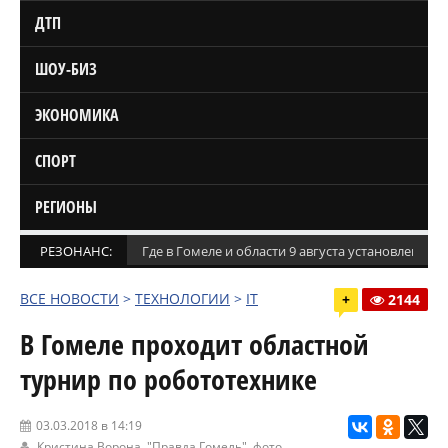
ДТП
ШОУ-БИЗ
ЭКОНОМИКА
СПОРТ
РЕГИОНЫ
РЕЗОНАНС:
Где в Гомеле и области 9 августа установлены
ВСЕ НОВОСТИ
>
ТЕХНОЛОГИИ
>
IT
+
2144
В Гомеле проходит областной
турнир по робототехнике
03.03.2018 в 14:19
Кристина Ворона,
"Правда Гомель"
, фото