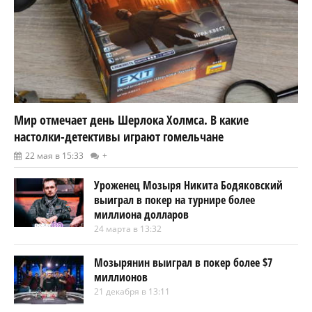
Мир отмечает день Шерлока Холмса. В какие
настолки-детективы играют гомельчане
22 мая в 15:33
+
Уроженец Мозыря Никита Бодяковский
выиграл в покер на турнире более
миллиона долларов
24 марта в 13:32
Мозырянин выиграл в покер более $7
миллионов
21 декабря в 13:11