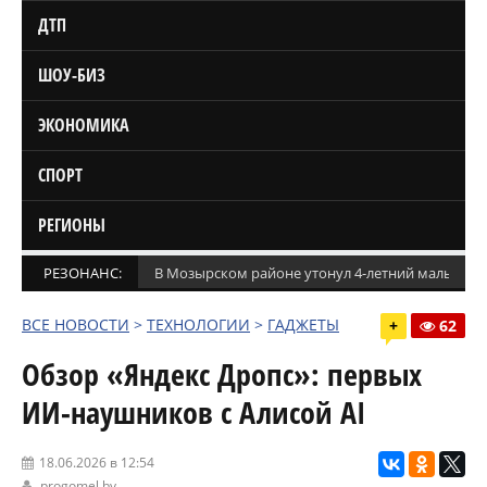
ДТП
ШОУ-БИЗ
ЭКОНОМИКА
СПОРТ
РЕГИОНЫ
РЕЗОНАНС:
В Мозырском районе утонул 4-летний мальчик
ВСЕ НОВОСТИ
>
ТЕХНОЛОГИИ
>
ГАДЖЕТЫ
+
62
Обзор «Яндекс Дропс»: первых
ИИ-наушников с Алисой AI
18.06.2026 в 12:54
progomel.by