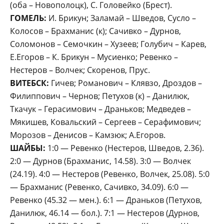
(оба – Новополоцк), С. Головейко (Брест).
ГОМЕЛЬ:
И. Брикун; Заламай – Шведов, Сусло –
Колосов – Брахманис (к); Сачивко – Дурнов,
Соломонов – Семочкин – Хузеев; Голубич – Карев,
Е.Егоров – К. Брикун – Мусиенко; Ревенко –
Нестеров – Волчек; Скоренов, Прус.
ВИТЕБСК:
Гичев; Романович – Клявзо, Дроздов –
Филиппович – Чернов; Петухов (к) – Данилюк,
Ткачук – Герасимович – Драньков; Медведев –
Мякишев, Ковальский – Сергеев – Серафимович;
Морозов – Денисов – Камзюк; А.Егоров.
ШАЙБЫ:
1:0 — Ревенко (Нестеров, Шведов, 2.36).
2:0 — Дурнов (Брахманис, 14.58). 3:0 — Волчек
(24.19). 4:0 — Нестеров (Ревенко, Волчек, 25.08). 5:0
— Брахманис (Ревенко, Сачивко, 34.09). 6:0 —
Ревенко (45.32 — мен.). 6:1 — Драньков (Петухов,
Данилюк, 46.14 — бол.). 7:1 — Нестеров (Дурнов,