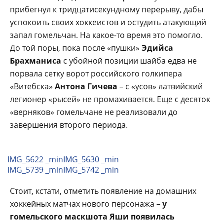
прибегнул к тридцатисекундному перерыву, дабы
успокоить своих хоккеистов и остудить атакующий
запал гомельчан. На какое-то время это помогло.
До той поры, пока после «пушки»
Эдийса
Брахманиса
с убойной позиции шайба едва не
порвала сетку ворот российского голкипера
«Витебска»
Антона Гичева
– с «усов» латвийский
легионер «рысей» не промахивается. Еще с десяток
«верняков» гомельчане не реализовали до
завершения второго периода.
IMG_5622 _min
IMG_5630 _min
IMG_5739 _min
IMG_5742 _min
Стоит, кстати, отметить появление на домашних
хоккейных матчах нового персонажа –
у
гомельского маскшота Яши появилась