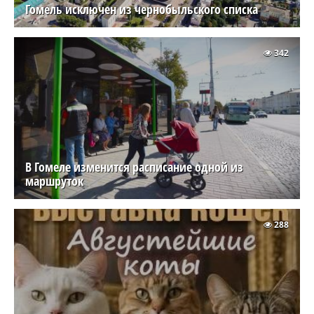
Гомель исключен из чернобыльского списка
342
В Гомеле изменится расписание одной из
маршруток
288