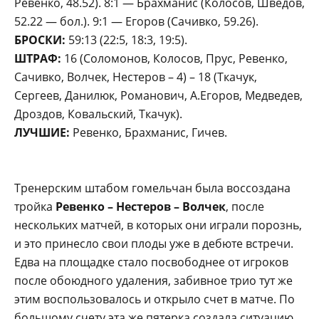
Ревенко, 48.52). 8:1 — Брахманис (Колосов, Шведов,
52.22 — бол.). 9:1 — Егоров (Сачивко, 59.26).
БРОСКИ:
59:13 (22:5, 18:3, 19:5).
ШТРАФ:
16 (Соломонов, Колосов, Прус, Ревенко,
Сачивко, Волчек, Нестеров – 4) – 18 (Ткачук,
Сергеев, Данилюк, Романович, А.Егоров, Медведев,
Дроздов, Ковальский, Ткачук).
ЛУЧШИЕ:
Ревенко, Брахманис, Гичев.
Тренерским штабом гомельчан была воссоздана
тройка
Ревенко – Нестеров – Волчек
, после
нескольких матчей, в которых они играли порознь,
и это принесло свои плоды уже в дебюте встречи.
Едва на площадке стало посвободнее от игроков
после обоюдного удаления, забивное трио тут же
этим воспользовалось и открыло счет в матче. По
большому счету эта же пятерка создала ситуацию,