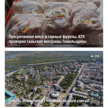
Просроченное мясо и гнилые фрукты. КГК
проверил сельские магазины Гомельщины
259
Гомель исключен из чернобыльского списка