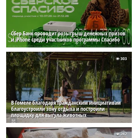
Сбер Банк проводит розыгрыш денежных призов
и iPhone среди участников программы Спасибо
303
В Гомеле благодаря гражданским инициативам
благоустроили зону отдыха и построили
площадку для выгула животных
287