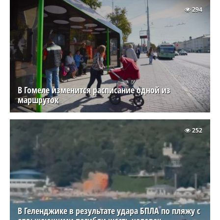
294
В Гомеле изменится расписание одной из
маршруток
252
В Геленджике в результате удара БПЛА по пляжу с