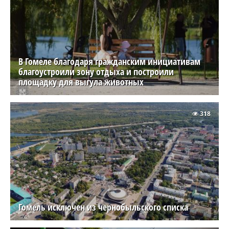
В Гомеле благодаря гражданским инициативам
благоустроили зону отдыха и построили
площадку для выгула животных
318
Гомель исключен из чернобыльского списка