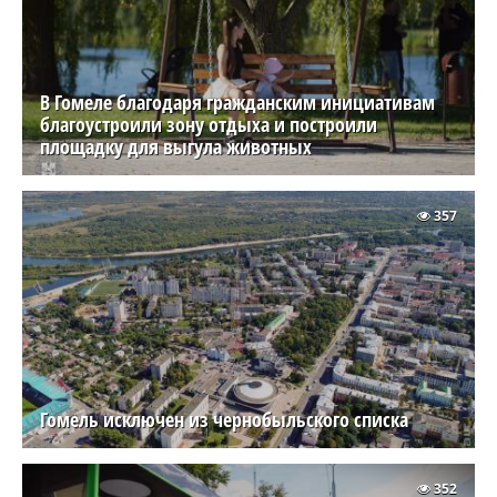
В Гомеле благодаря гражданским инициативам
благоустроили зону отдыха и построили
площадку для выгула животных
357
Гомель исключен из чернобыльского списка
352