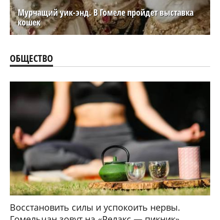
Мурчащий уик-энд. В Гомеле пройдет выставка
кошек
ОБЩЕСТВО
Восстановить силы и успокоить нервы.
Гомельчан зовут на «Релакс — пикник»