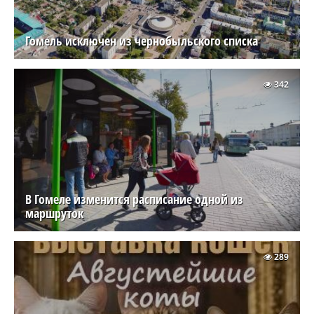
Гомель исключен из чернобыльского списка
342
В Гомеле изменится расписание одной из
маршруток
289