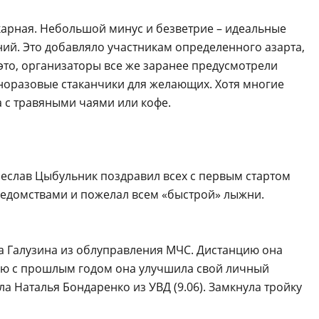
икарная. Небольшой минус и безветрие – идеальные
ий. Это добавляло участникам определенного азарта,
это, организаторы все же заранее предусмотрели
норазовые стаканчики для желающих. Хотя многие
а с травяными чаями или кофе.
еслав Цыбульник поздравил всех с первым стартом
ведомствами и пожелал всем «быстрой» лыжни.
 Галузина из облуправления МЧС. Дистанцию она
ению с прошлым годом она улучшила свой личный
а Наталья Бондаренко из УВД (9.06). Замкнула тройку