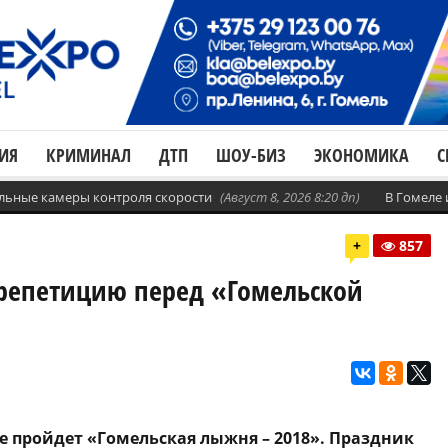
ИЯ
КРИМИНАЛ
ДТП
ШОУ-БИЗ
ЭКОНОМИКА
С
бильные камеры контроля скорости
(Август 8, 2026 8:20 дп)
В Гомеле
+
857
репетицию перед «Гомельской
тре пройдет «Гомельская лыжня – 2018». Праздник