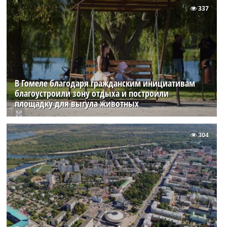
337
В Гомеле благодаря гражданским инициативам
благоустроили зону отдыха и построили
площадку для выгула животных
304