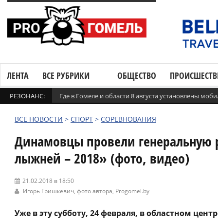
ЛЕНТА
ВСЕ РУБРИКИ
ОБЩЕСТВО
ПРОИСШЕСТВ
РЕЗОНАНС:
Где в Гомеле и области 8 августа установлены мо
ВСЕ НОВОСТИ
>
СПОРТ
>
СОРЕВНОВАНИЯ
Динамовцы провели генеральную 
лыжней – 2018» (фото, видео)
21.02.2018 в 18:50
Игорь Гришкевич, фото автора,
Progomel.by
Уже в эту субботу, 24 февраля, в областном цен