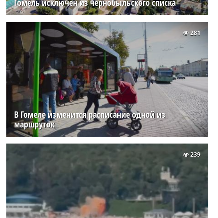
Гомель исключен из чернобыльского списка
281
В Гомеле изменится расписание одной из
маршруток
239