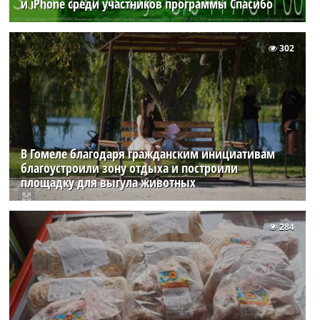
и iPhone среди участников программы Спасибо
302
В Гомеле благодаря гражданским инициативам
благоустроили зону отдыха и построили
площадку для выгула животных
284