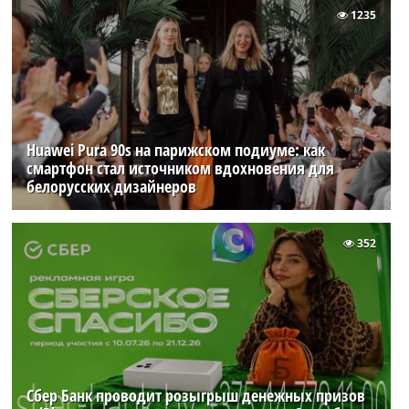
1235
Huawei Pura 90s на парижском подиуме: как
смартфон стал источником вдохновения для
белорусских дизайнеров
352
Сбер Банк проводит розыгрыш денежных призов