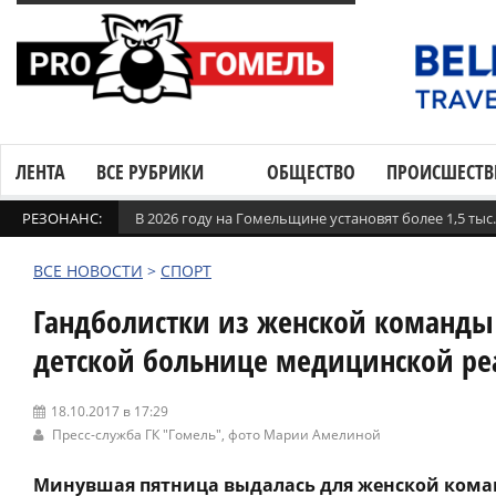
ЛЕНТА
ВСЕ РУБРИКИ
ОБЩЕСТВО
ПРОИСШЕСТВ
РЕЗОНАНС:
В 2026 году на Гомельщине установят более 1,5 ты
ВСЕ НОВОСТИ
>
СПОРТ
Гандболистки из женской команды
детской больнице медицинской р
18.10.2017 в 17:29
Пресс-служба ГК "Гомель"
, фото Марии Амелиной
Минувшая пятница выдалась для женской кома