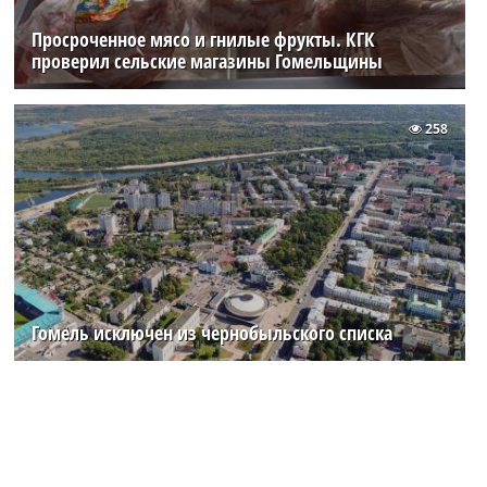
Просроченное мясо и гнилые фрукты. КГК
проверил сельские магазины Гомельщины
258
Гомель исключен из чернобыльского списка