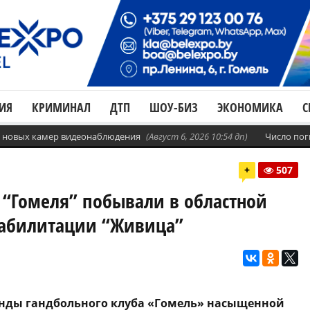
ИЯ
КРИМИНАЛ
ДТП
ШОУ-БИЗ
ЭКОНОМИКА
С
с. новых камер видеонаблюдения
(Август 6, 2026 10:54 дп)
Число пог
+
507
 “Гомеля” побывали в областной
еабилитации “Живица”
нды гандбольного клуба «Гомель» насыщенной