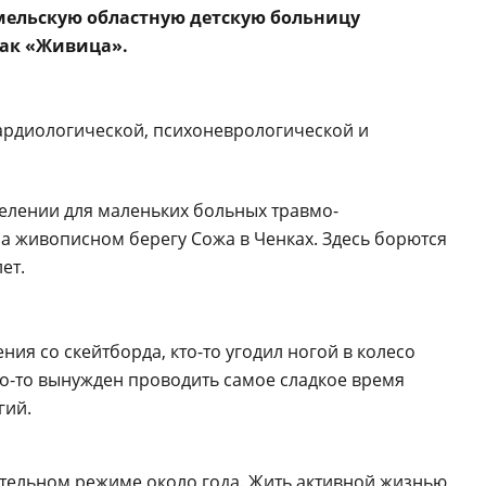
мельскую областную детскую больницу
как «Живица».
кардиологической, психоневрологической и
елении для маленьких больных травмо-
а живописном берегу Сожа в Ченках. Здесь борются
ет.
ия со скейтборда, кто-то угодил ногой в колесо
кто-то вынужден проводить самое сладкое время
гий.
остельном режиме около года. Жить активной жизнью