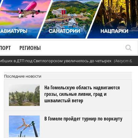
ПОРТ
РЕГИОНЫ
ибших в ДТП под Светлогорском увеличилось до четырех
(Август 6, 20
Последние новости
На Гомельскую область надвигаются
грозы, сильные ливни, град и
шквалистый ветер
В Гомеле пройдет турнир по воркауту