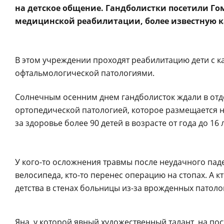
на детское общение. Гандболистки посетили Го
медицинской реабилитации, более известную 
В этом учреждении проходят реабилитацию дети с 
офтальмологической патологиями.
Солнечным осенним днем гандболисток ждали в отд
ортопедической патологией, которое размещается н
за здоровье более 90 детей в возрасте от года до 16 л
У кого-то осложнения травмы после неудачного паден
велосипеда, кто-то перенес операцию на стопах. А 
детства в стенах больницы из-за врожденных патоло
Яна, у которой явный художественный талант, на п