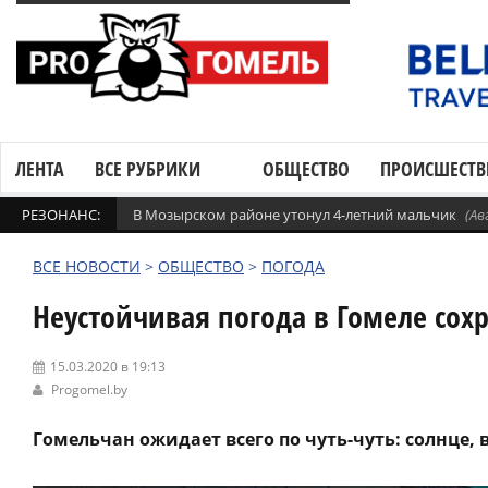
ЛЕНТА
ВСЕ РУБРИКИ
ОБЩЕСТВО
ПРОИСШЕСТВ
РЕЗОНАНС:
В Мозырском районе утонул 4-летний мальчик
(Ав
ВСЕ НОВОСТИ
>
ОБЩЕСТВО
>
ПОГОДА
Неустойчивая погода в Гомеле сох
15.03.2020 в 19:13
Progomel.by
Гомельчан ожидает всего по чуть-чуть: солнце,