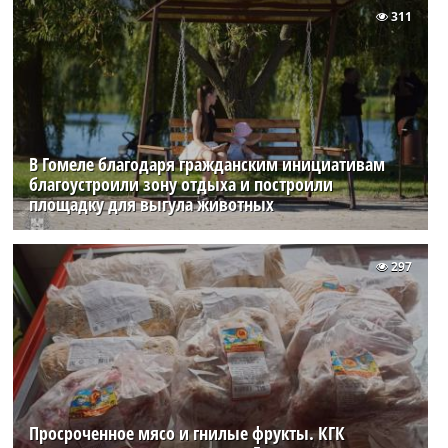
311
В Гомеле благодаря гражданским инициативам
благоустроили зону отдыха и построили
площадку для выгула животных
297
Просроченное мясо и гнилые фрукты. КГК