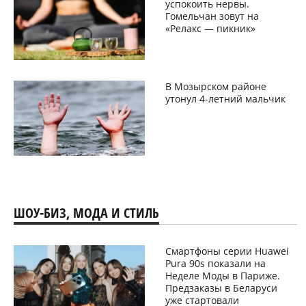
успокоить нервы.
Гомельчан зовут на
«Релакс — пикник»
В Мозырском районе
утонул 4-летний мальчик
ШОУ-БИЗ, МОДА И СТИЛЬ
Смартфоны серии Huawei
Pura 90s показали на
Неделе Моды в Париже.
Предзаказы в Беларуси
уже стартовали