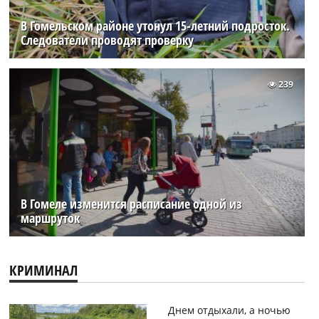
В Гомельском районе утонул 15-летний подросток.
Следователи проводят проверку
239
В Гомеле изменится расписание одной из
маршруток
КРИМИНАЛ
Днем отдыхали, а ночью