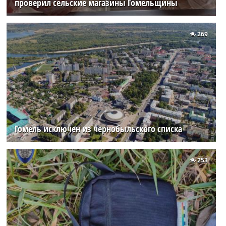
проверил сельские магазины Гомельщины
269
Гомель исключен из чернобыльского списка
253