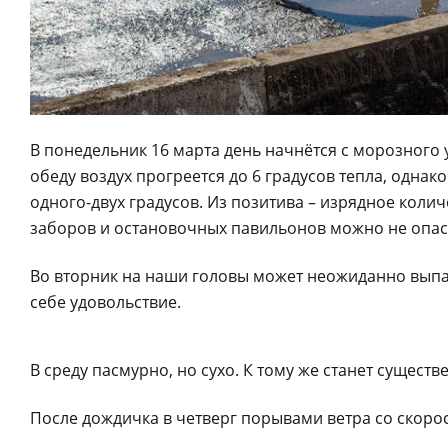
В понедельник 16 марта день начнётся с морозного ут
обеду воздух прогреется до 6 градусов тепла, однак
одного-двух градусов. Из позитива – изрядное коли
заборов и остановочных павильонов можно не опаса
Во вторник на наши головы может неожиданно выпас
себе удовольствие.
В среду пасмурно, но сухо. К тому же станет существе
После дождичка в четверг порывами ветра со скорос