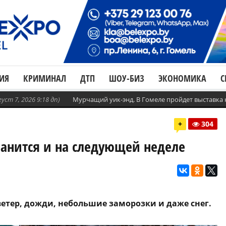
ИЯ
КРИМИНАЛ
ДТП
ШОУ-БИЗ
ЭКОНОМИКА
С
густ 7, 2026 9:18 дп)
Мурчащий уик-энд. В Гомеле пройдет выставка
+
304
ранится и на следующей неделе
 ветер, дожди, небольшие заморозки и даже снег.