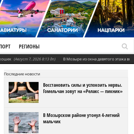
ПОРТ
РЕГИОНЫ
 кошек
(Август 7, 2026 8:13 дп)
В Мозыре из окна девятого этажа вы
Последние новости
Восстановить силы и успокоить нервы.
Гомельчан зовут на «Релакс — пикник»
В Мозырском районе утонул 4-летний
мальчик