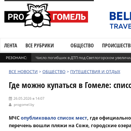
ЛЕНТА
ВСЕ РУБРИКИ
ОБЩЕСТВО
ПРОИСШЕСТВ
РЕЗОНАНС:
Число погибших в ДТП под Светлогорском увеличи
ВСЕ НОВОСТИ
>
ОБЩЕСТВО
>
ПУТЕШЕСТВИЯ И ОТДЫХ
Где можно купаться в Гомеле: спи
26.05.2026 в 14:07
progomel.by
МЧС
опубликовало список мест
, где официально
перечень вошли пляжи на Соже, городские озер