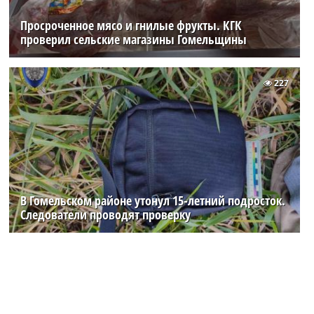
Просроченное мясо и гнилые фрукты. КГК
проверил сельские магазины Гомельщины
227
В Гомельском районе утонул 15-летний подросток.
Следователи проводят проверку