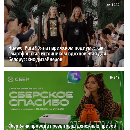
1232
Huawei Pura 90s на парижском подиуме: как
смартфон стал источником вдохновения для
белорусских дизайнеров
349
Сбер Банк проводит розыгрыш денежных призов