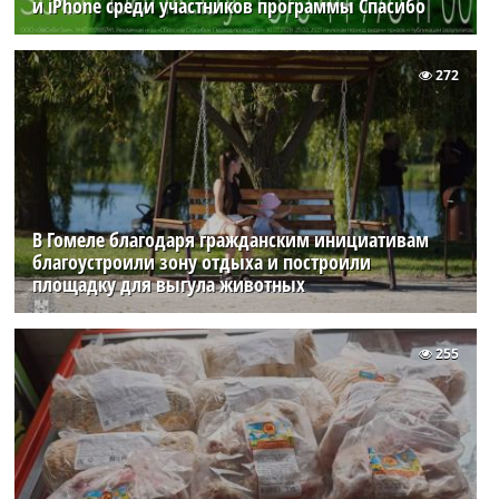
и iPhone среди участников программы Спасибо
272
В Гомеле благодаря гражданским инициативам
благоустроили зону отдыха и построили
площадку для выгула животных
255