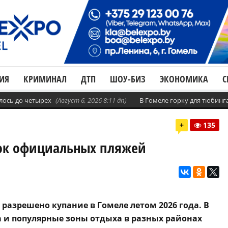
ИЯ
КРИМИНАЛ
ДТП
ШОУ-БИЗ
ЭКОНОМИКА
С
лось до четырех
(Август 6, 2026 8:11 дп)
В Гомеле горку для тюбинг
+
135
сок официальных пляжей
 разрешено купание в Гомеле летом 2026 года. В
а и популярные зоны отдыха в разных районах