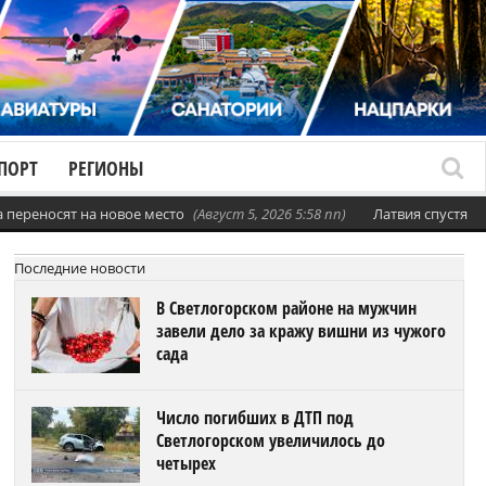
ПОРТ
РЕГИОНЫ
а переносят на новое место
(Август 5, 2026 5:58 пп)
Латвия спустя ч
Последние новости
В Светлогорском районе на мужчин
завели дело за кражу вишни из чужого
сада
Число погибших в ДТП под
Светлогорском увеличилось до
четырех