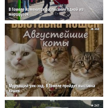
В Гомеле изменится расписание одной из
маршруток
308
Мурчащий уик-энд. В Гомеле пройдет выставка
кошек
247