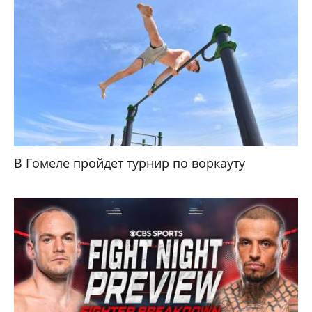
В Гомеле пройдет турнир по воркауту