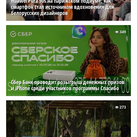
Huawei Pura 90s на парижском подиуме: как
смартфон стал источником вдохновения для
белорусских дизайнеров
349
Сбер Банк проводит розыгрыш денежных призов
и iPhone среди участников программы Спасибо
273