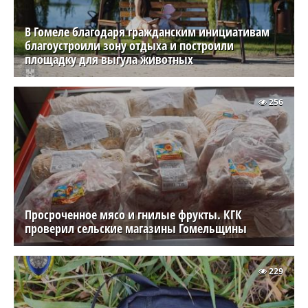
В Гомеле благодаря гражданским инициативам
благоустроили зону отдыха и построили
площадку для выгула животных
256
Просроченное мясо и гнилые фрукты. КГК
проверил сельские магазины Гомельщины
229