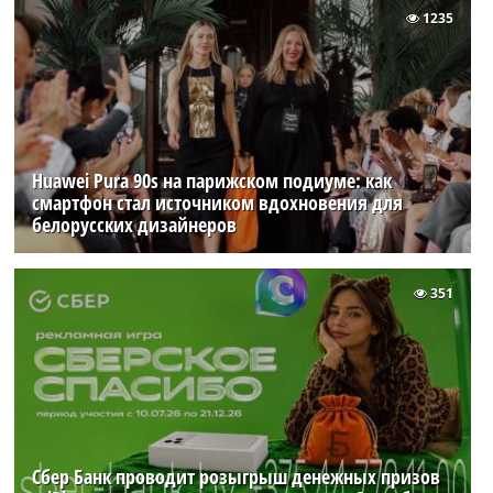
1235
Huawei Pura 90s на парижском подиуме: как
смартфон стал источником вдохновения для
белорусских дизайнеров
351
Сбер Банк проводит розыгрыш денежных призов