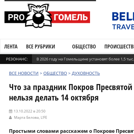
ЛЕНТА
ВСЕ РУБРИКИ
ОБЩЕСТВО
ПРОИСШЕСТВ
РЕЗОНАНС:
В 2026 году на Гомельщине установят более 1,5 ты
ВСЕ НОВОСТИ
>
ОБЩЕСТВО
>
ДУХОВНОСТЬ
Что за праздник Покров Пресвятой
нельзя делать 14 октября
13.10.2022 в 20:50
Марта Белова,
L!FE
Простыми словами расскажем о Покрове Пресвят