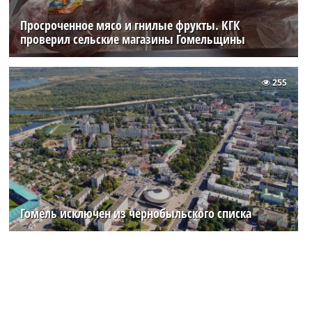
Просроченное мясо и гнилые фрукты. КГК
проверил сельские магазины Гомельщины
255
Гомель исключен из чернобыльского списка