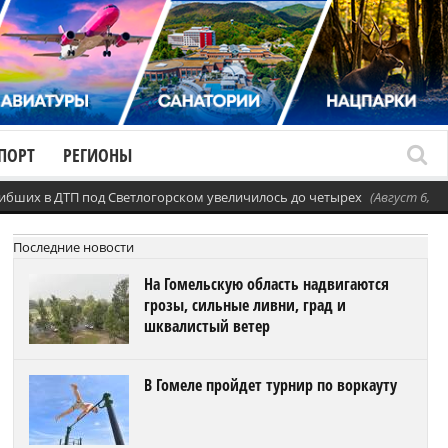
ПОРТ
РЕГИОНЫ
ибших в ДТП под Светлогорском увеличилось до четырех
(Август 6, 20
Последние новости
На Гомельскую область надвигаются
грозы, сильные ливни, град и
шквалистый ветер
В Гомеле пройдет турнир по воркауту