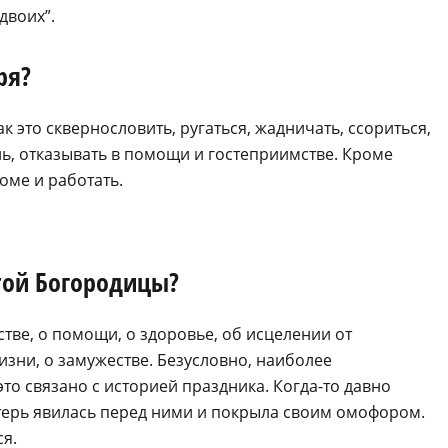
двоих”.
ря?
ак это сквернословить, ругаться, жадничать, ссориться,
оль, отказывать в помощи и гостеприимстве. Кроме
оме и работать.
той Богородицы?
тве, о помощи, о здоровье, об исцелении от
изни, о замужестве. Безусловно, наиболее
о связано с историей праздника. Когда-то давно
терь явилась перед ними и покрыла своим омофором.
ся.