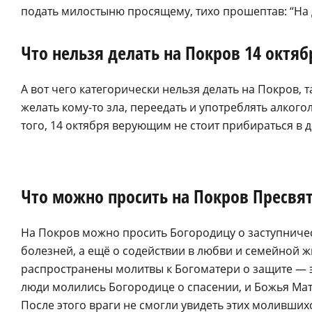
подать милостыню просящему, тихо прошептав: “На 
Что нельзя делать на Покров 14 октяб
А вот чего категорически нельзя делать на Покров, т
желать кому-то зла, переедать и употреблять алког
того, 14 октября верующим не стоит прибираться в д
Что можно просить на Покров Пресвя
На Покров можно просить Богородицу о заступничес
болезней, а ещё о содействии в любви и семейной ж
распространены молитвы к Богоматери о защите — эт
люди молились Богородице о спасении, и Божья Ма
После этого враги не смогли увидеть этих моливших