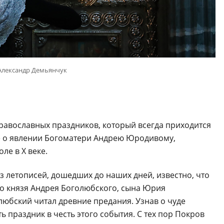
Александр Демьянчук
равославных праздников, который всегда приходится
ие о явлении Богоматери Андрею Юродивому,
ле в Х веке.
з летописей, дошедших до наших дней, известно, что
го князя Андрея Боголюбского, сына Юрия
любский читал древние предания. Узнав о чуде
 праздник в честь этого события. С тех пор Покров