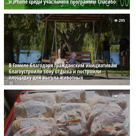
и iPhone среди участников программы Спасибо
295
В Гомеле благодаря гражданским инициативам
благоустроили зону отдыха и построили
площадку для выгула животных
279