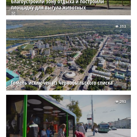
благоустроили зону отдыха и построили
площадку для выгула животных
313
Гомель исключен из чернобыльского списка
293