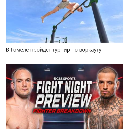
В Гомеле пройдет турнир по воркауту