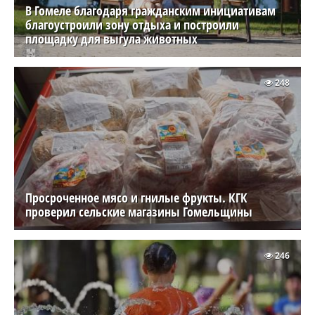
В Гомеле благодаря гражданским инициативам
благоустроили зону отдыха и построили
площадку для выгула животных
248
Просроченное мясо и гнилые фрукты. КГК
проверил сельские магазины Гомельщины
246