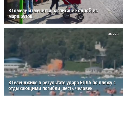
В Гомеле изменится расписание одной из
маршруток
273
В Геленджике в результате удара БПЛА по пляжу с
отдыхающими погибли шесть человек