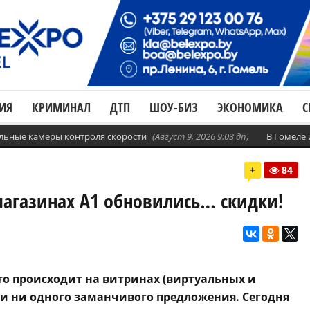
ИЯ
КРИМИНАЛ
ДТП
ШОУ-БИЗ
ЭКОНОМИКА
С
бильные камеры контроля скорости
(Август 9, 2026 9:03 дп)
В Гомеле
+
84
магазинах А1 обновились… скидки!
о происходит на витринах (виртуальных и
ли ни одного заманчивого предложения. Сегодня