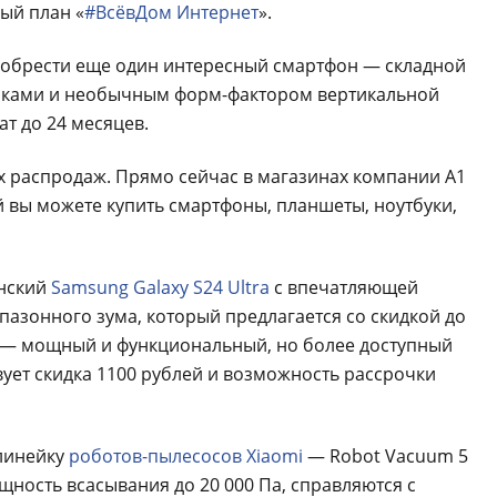
ый план «
#ВсёвДом Интернет
».
риобрести еще один интересный смартфон — складной
тиками и необычным форм-фактором вертикальной
ат до 24 месяцев.
х распродаж. Прямо сейчас в магазинах компании А1
й вы можете купить смартфоны, планшеты, ноутбуки,
анский
Samsung Galaxy S24 Ultra
с впечатляющей
азонного зума, который предлагается со скидкой до
— мощный и функциональный, но более доступный
твует скидка 1100 рублей и возможность рассрочки
 линейку
роботов-пылесосов Xiaomi
— Robot Vacuum 5
ность всасывания до 20 000 Па, справляются с