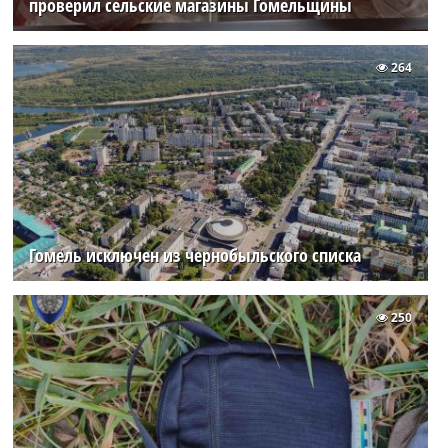
проверил сельские магазины Гомельщины
264
Гомель исключен из чернобыльского списка
250