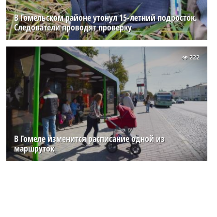
В Гомельском районе утонул 15-летний подросток.
Следователи проводят проверку
222
В Гомеле изменится расписание одной из
маршруток