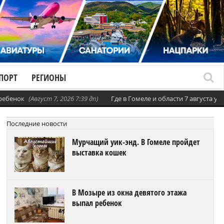
ПОРТ
РЕГИОНЫ
 ребенок
(Август 7, 2026 7:39 дп)
Где в Гомеле и области 7 августа 
Последние новости
Мурчащий уик-энд. В Гомеле пройдет
выставка кошек
В Мозыре из окна девятого этажа
выпал ребенок