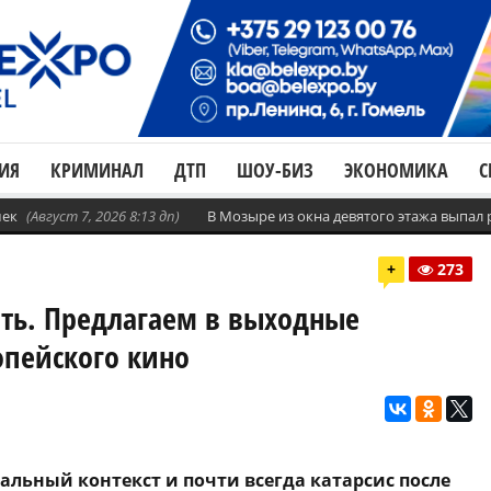
ИЯ
КРИМИНАЛ
ДТП
ШОУ-БИЗ
ЭКОНОМИКА
С
шек
(Август 7, 2026 8:13 дп)
В Мозыре из окна девятого этажа выпал
+
273
ть. Предлагаем в выходные
опейского кино
альный контекст и почти всегда катарсис после