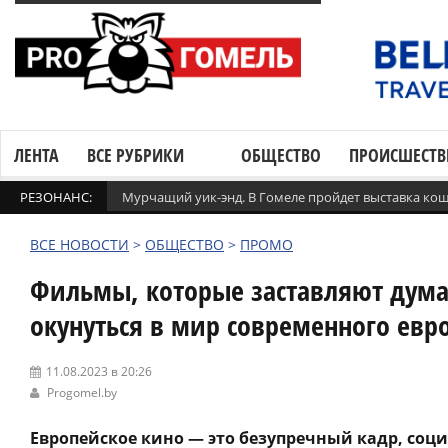
ЛЕНТА
ВСЕ РУБРИКИ
ОБЩЕСТВО
ПРОИСШЕСТВ
РЕЗОНАНС:
Мурчащий уик-энд. В Гомеле пройдет выставка ко
ВСЕ НОВОСТИ
>
ОБЩЕСТВО
>
ПРОМО
Фильмы, которые заставляют дума
окунуться в мир современного евр
11.08.2023 в 20:26
Progomel.by
Европейское кино — это безупречный кадр, соци