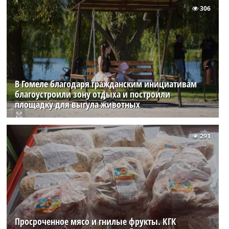
306
В Гомеле благодаря гражданским инициативам
благоустроили зону отдыха и построили
площадку для выгула животных
291
Просроченное мясо и гнилые фрукты. КГК