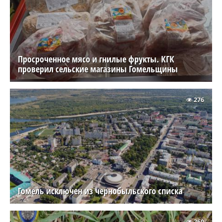
Просроченное мясо и гнилые фрукты. КГК
проверил сельские магазины Гомельщины
276
Гомель исключен из чернобыльского списка
260