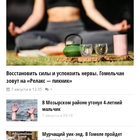
Восстановить силы и успокоить нервы. Гомельчан
зовут на «Релакс — пикник»
7 августа в 12:35
+
В Мозырском районе утонул 4-летний
мальчик
7 августа в 09:18
Мурчащий уик-энд. В Гомеле пройдет