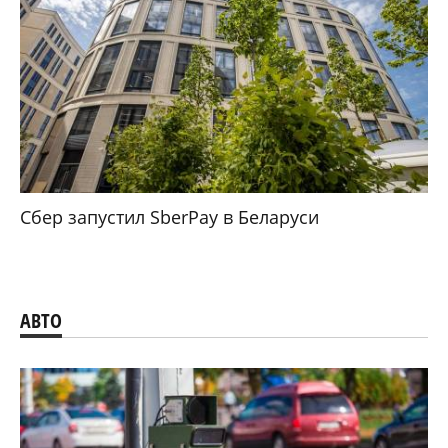
Сбер запустил SberPay в Беларуси
АВТО