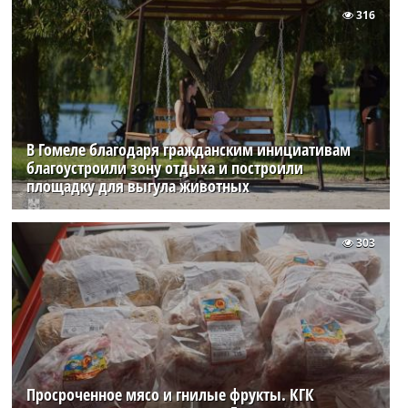
316
В Гомеле благодаря гражданским инициативам
благоустроили зону отдыха и построили
площадку для выгула животных
303
Просроченное мясо и гнилые фрукты. КГК