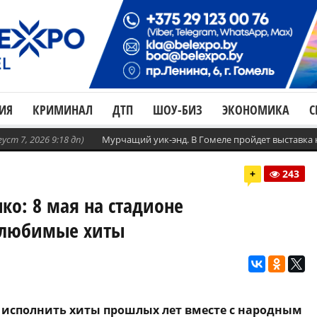
ИЯ
КРИМИНАЛ
ДТП
ШОУ-БИЗ
ЭКОНОМИКА
С
густ 7, 2026 9:18 дп)
Мурчащий уик-энд. В Гомеле пройдет выставка
+
243
ко: 8 мая на стадионе
 любимые хиты
т исполнить хиты прошлых лет вместе с народным