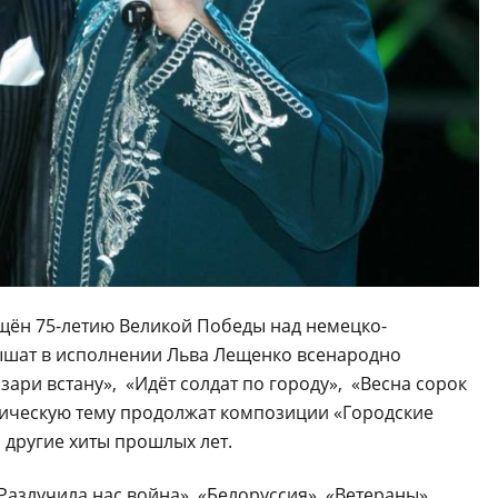
щён 75-летию Великой Победы над немецко-
ышат в исполнении Льва Лещенко всенародно
зари встану», «Идёт солдат по городу», «Весна сорок
ирическую тему продолжат композиции «Городские
 другие хиты прошлых лет.
азлучила нас война», «Белоруссия», «Ветераны»,