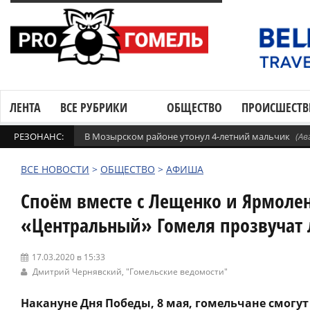
ЛЕНТА
ВСЕ РУБРИКИ
ОБЩЕСТВО
ПРОИСШЕСТВ
РЕЗОНАНС:
В Мозырском районе утонул 4-летний мальчик
(Ав
ВСЕ НОВОСТИ
>
ОБЩЕСТВО
>
АФИША
Споём вместе с Лещенко и Ярмолен
«Центральный» Гомеля прозвучат
17.03.2020 в 15:33
Дмитрий Чернявский,
"Гомельские ведомости"
Накануне Дня Победы, 8 мая, гомельчане смогу