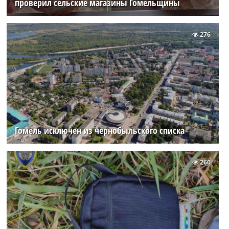
проверил сельские магазины Гомельщины
276
Гомель исключен из чернобыльского списка
260