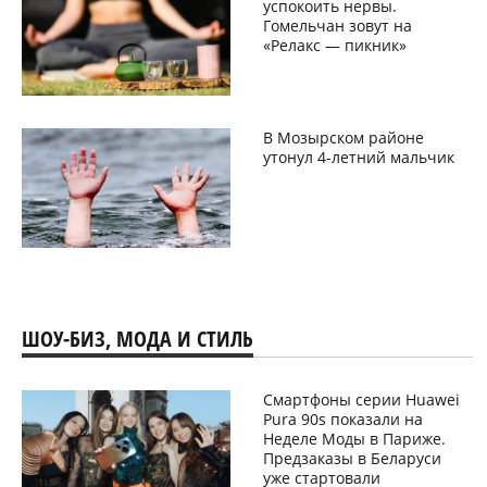
успокоить нервы.
Гомельчан зовут на
«Релакс — пикник»
В Мозырском районе
утонул 4-летний мальчик
ШОУ-БИЗ, МОДА И СТИЛЬ
Смартфоны серии Huawei
Pura 90s показали на
Неделе Моды в Париже.
Предзаказы в Беларуси
уже стартовали