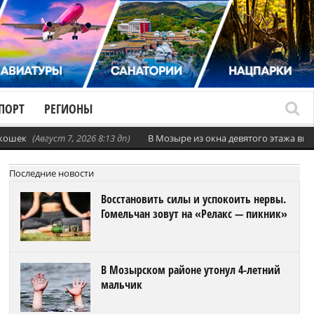
ПОРТ
РЕГИОНЫ
 кошек
(Август 7, 2026 8:13 дп)
В Мозыре из окна девятого этажа вы
Последние новости
Восстановить силы и успокоить нервы.
Гомельчан зовут на «Релакс — пикник»
В Мозырском районе утонул 4-летний
мальчик