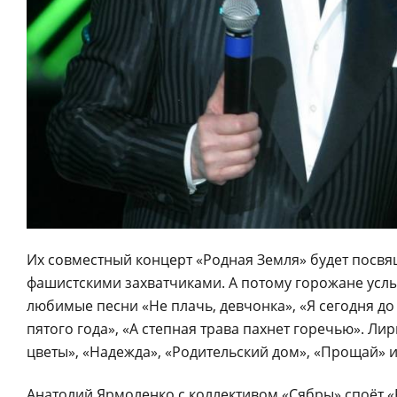
Их совместный концерт «Родная Земля» будет посвя
фашистскими захватчиками. А потому горожане усл
любимые песни «Не плачь, девчонка», «Я сегодня до 
пятого года», «А степная трава пахнет горечью». Л
цветы», «Надежда», «Родительский дом», «Прощай» и
Анатолий Ярмоленко с коллективом «Сябры» споёт «Р