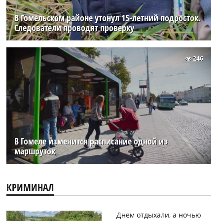
В Гомельском районе утонул 15-летний подросток.
Следователи проводят проверку
246
В Гомеле изменится расписание одной из
маршруток
КРИМИНАЛ
Днем отдыхали, а ночью