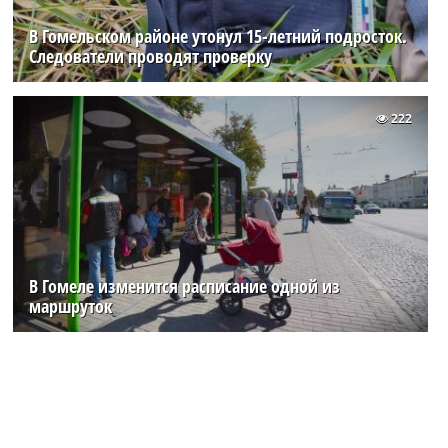
В Гомельском районе утонул 15-летний подросток.
Следователи проводят проверку
222
В Гомеле изменится расписание одной из
маршруток