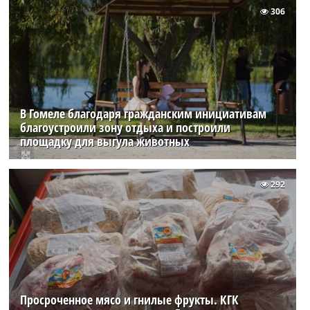
306
В Гомеле благодаря гражданским инициативам
благоустроили зону отдыха и построили
площадку для выгула животных
292
Просроченное мясо и гнилые фрукты. КГК