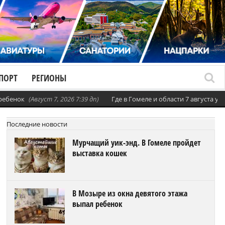
ПОРТ
РЕГИОНЫ
 ребенок
(Август 7, 2026 7:39 дп)
Где в Гомеле и области 7 августа 
Последние новости
Мурчащий уик-энд. В Гомеле пройдет
выставка кошек
В Мозыре из окна девятого этажа
выпал ребенок