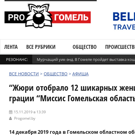
ЛЕНТА
ВСЕ РУБРИКИ
ОБЩЕСТВО
ПРОИСШЕСТВ
РЕЗОНАНС:
Мурчащий уик-энд. В Гомеле пройдет выставка ко
ВСЕ НОВОСТИ
>
ОБЩЕСТВО
>
АФИША
“Жюри отобрало 12 шикарных женщ
грации “Миссис Гомельская область
15.11.2019 в 13:39
Progomel.by
14 декабря 2019 года в Гомельском областном о