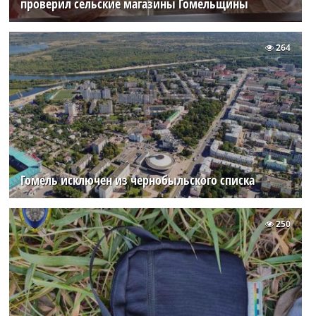
проверил сельские магазины Гомельщины
264
Гомель исключен из чернобыльского списка
250