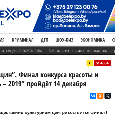
ИЯ
КРИМИНАЛ
ДТП
ШОУ-БИЗ
ЭКОНОМИКА
С
шек
(Август 7, 2026 8:13 дп)
В Мозыре из окна девятого этажа выпал
+
4084
ин”. Финал конкурса красоты и
 – 2019” пройдёт 14 декабря
бщественно-культурном центре состоится финал I