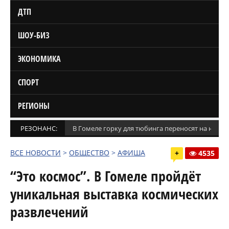
ДТП
ШОУ-БИЗ
ЭКОНОМИКА
СПОРТ
РЕГИОНЫ
РЕЗОНАНС:
В Гомеле горку для тюбинга переносят на новое
ВСЕ НОВОСТИ
>
ОБЩЕСТВО
>
АФИША
+
4535
“Это космос”. В Гомеле пройдёт
уникальная выставка космических
развлечений