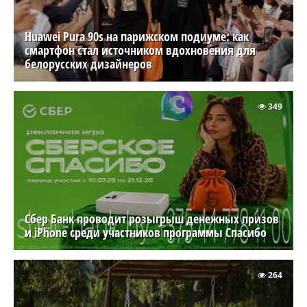
Huawei Pura 90s на парижском подиуме: как
смартфон стал источником вдохновения для
белорусских дизайнеров
349
Сбер Банк проводит розыгрыш денежных призов
и iPhone среди участников программы Спасибо
264