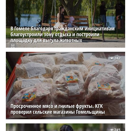
В Гомеле благодаря гражданским инициативам
благоустроили зону отдыха и построили
площадку для выгула животных
247
Просроченное мясо и гнилые фрукты. КГК
проверил сельские магазины Гомельщины
245