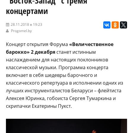
“Восток‑Запад” с тремя
концертами
28.11.2018 в 19:23
Progomel.by
Концерт открытия Форума
«Величественное
барокко»
2 декабря
станет истинным
наслаждением для настоящих поклонников
классической музыки. Программа концерта
включает в себя шедевры барочного и
классического репертуара в исполнении одних из
лучших инструменталистов Беларуси – флейтиста
Алексея Юринка, гобоиста Сергея Тумаркина и
скрипачки Екатерины Пукст.