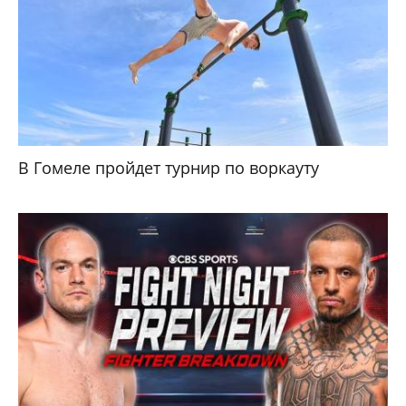
В Гомеле пройдет турнир по воркауту