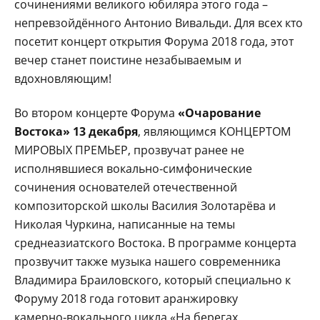
сочинениями великого юбиляра этого года –
непревзойдённого Антонио Вивальди. Для всех кто
посетит концерт открытия Форума 2018 года, этот
вечер станет поистине незабываемым и
вдохновляющим!
Во втором концерте Форума
«Очарование
Востока»
13 декабря
, являющимся КОНЦЕРТОМ
МИРОВЫХ ПРЕМЬЕР, прозвучат ранее не
исполнявшиеся вокально‑симфонические
сочинения основателей отечественной
композиторской школы Василия Золотарёва и
Николая Чуркина, написанные на темы
среднеазиатского Востока. В программе концерта
прозвучит также музыка нашего современника
Владимира Браиловского, который специально к
Форуму 2018 года готовит аранжировку
камерно‑вокального цикла «На берегах