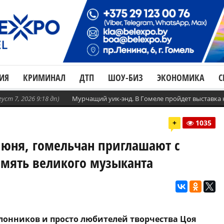
ИЯ
КРИМИНАЛ
ДТП
ШОУ-БИЗ
ЭКОНОМИКА
С
густ 7, 2026 9:18 дп)
Мурчащий уик-энд. В Гомеле пройдет выставка
+
1035
июня, гомельчан приглашают с
амять великого музыканта
поклонников и просто любителей творчества Цоя