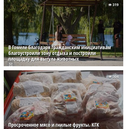
319
В Гомеле благодаря гражданским инициативам
благоустроили зону отдыха и построили
площадку для выгула животных
304
Просроченное мясо и гнилые фрукты. КГК