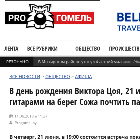
ЛЕНТА
ВСЕ РУБРИКИ
ОБЩЕСТВО
ПРОИСШЕСТВ
РЕЗОНАНС:
В Мозырском районе утонул 4-летний мальчик
(Ав
ВСЕ НОВОСТИ
>
ОБЩЕСТВО
>
АФИША
В день рождения Виктора Цоя, 21 
гитарами на берег Сожа почтить п
11.06.2018 в 11:27
Progomel.by
В четверг, 21 июня, в 19:00 состоится встреча 