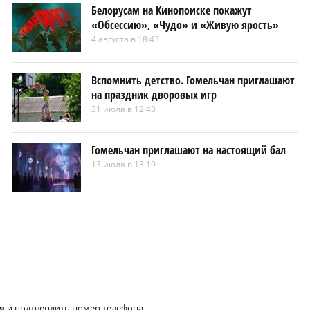
Белорусам на Кинопоиске покажут
«Обсессию», «Чудо» и «Живую ярость»
4 августа в 18:43
Вспомнить детство. Гомельчан приглашают
на праздник дворовых игр
31 июля в 12:43
Гомельчан приглашают на настоящий бал
13 июля в 13:19
я
и подтвердить номер телефона.