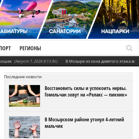
ПОРТ
РЕГИОНЫ
 кошек
(Август 7, 2026 8:13 дп)
В Мозыре из окна девятого этажа вы
Последние новости
Восстановить силы и успокоить нервы.
Гомельчан зовут на «Релакс — пикник»
В Мозырском районе утонул 4-летний
мальчик