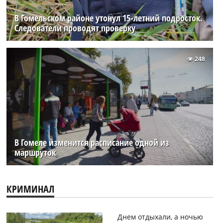
В Гомельском районе утонул 15-летний подросток.
Следователи проводят проверку
248
В Гомеле изменится расписание одной из
маршруток
КРИМИНАЛ
Днем отдыхали, а ночью