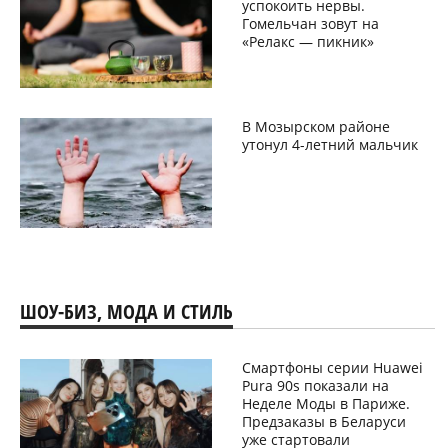
успокоить нервы.
Гомельчан зовут на
«Релакс — пикник»
В Мозырском районе
утонул 4-летний мальчик
ШОУ-БИЗ, МОДА И СТИЛЬ
Смартфоны серии Huawei
Pura 90s показали на
Неделе Моды в Париже.
Предзаказы в Беларуси
уже стартовали