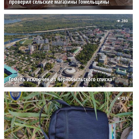
проверил сельские магазины Гомельщины
280
Гомель исключен из чернобыльского списка
261