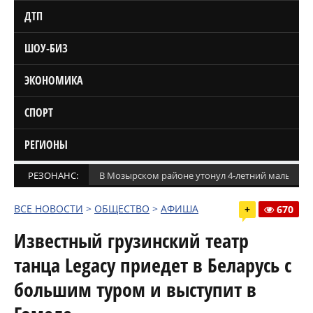
ДТП
ШОУ-БИЗ
ЭКОНОМИКА
СПОРТ
РЕГИОНЫ
РЕЗОНАНС:
В Мозырском районе утонул 4-летний мальчик
ВСЕ НОВОСТИ
>
ОБЩЕСТВО
>
АФИША
+
670
Известный грузинский театр
танца Legaсy приедет в Беларусь с
большим туром и выступит в